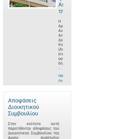
Αποστολή
της
Η
Αρχή
Ανάπτυξης
Ανθρώπινου
Δυναμικού
Κύπρου
(ΑνΑΔ)
είναι
οργανισμός
δημοσίου
...
ΠΕΡΙΣΣΌΤΕΡΕΣ
ΠΛΗΡΟΦΟΡΊΕΣ
Αποφάσεις
Διοικητικού
Συμβουλίου
Στην ενότητα αυτή
παρατίθενται αποφάσεις του
Διοικητικού Συμβουλίου της
Αρχής Ανάπτυξης