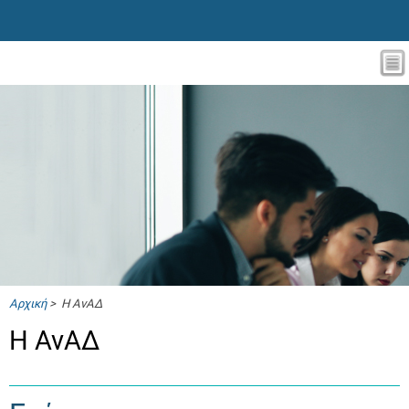
Αρχική
> Η ΑνΑΔ
Η ΑνΑΔ