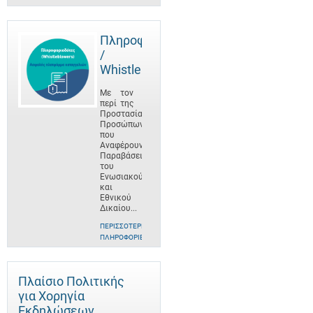
Πληροφοριοδότες
/
Whistleblowers
Με τον
περί της
Προστασίας
Προσώπων
που
Αναφέρουν
Παραβάσεις
του
Ενωσιακού
και
Εθνικού
Δικαίου...
ΠΕΡΙΣΣΌΤΕΡΕΣ
ΠΛΗΡΟΦΟΡΊΕΣ
Πλαίσιο Πολιτικής
για Χορηγία
Εκδηλώσεων