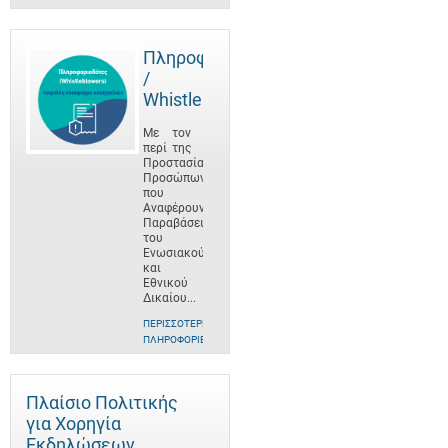
Πληροφοριοδότες
/
Whistleblowers
Με τον
περί της
Προστασίας
Προσώπων
που
Αναφέρουν
Παραβάσεις
του
Ενωσιακού
και
Εθνικού
Δικαίου...
ΠΕΡΙΣΣΌΤΕΡΕΣ
ΠΛΗΡΟΦΟΡΊΕΣ
Πλαίσιο Πολιτικής
για Χορηγία
Εκδηλώσεων