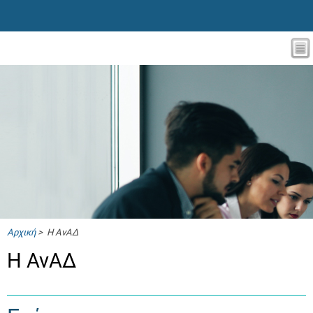
Αρχική
> Η ΑνΑΔ
Η ΑνΑΔ