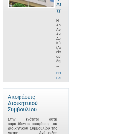
Αποστολή
της
Η
Αρχή
Ανάπτυξης
Ανθρώπινου
Δυναμικού
Κύπρου
(ΑνΑΔ)
είναι
οργανισμός
δημοσίου
...
ΠΕΡΙΣΣΌΤΕΡΕΣ
ΠΛΗΡΟΦΟΡΊΕΣ
Αποφάσεις
Διοικητικού
Συμβουλίου
Στην ενότητα αυτή
παρατίθενται αποφάσεις του
Διοικητικού Συμβουλίου της
Αρχής Ανάπτυξης