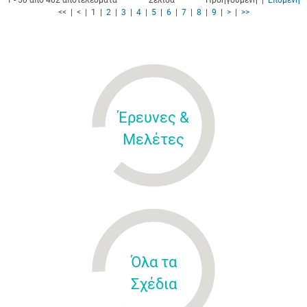
1 - 50 από 402 αποτελέσματα
Σελίδα
Προηγούμενη |
Επόμενη
<< | < | 1 |
2
|
3
|
4
|
5
|
6
|
7
|
8
|
9
|
>
|
>>
Έρευνες &
Μελέτες
Όλα τα
Σχέδια