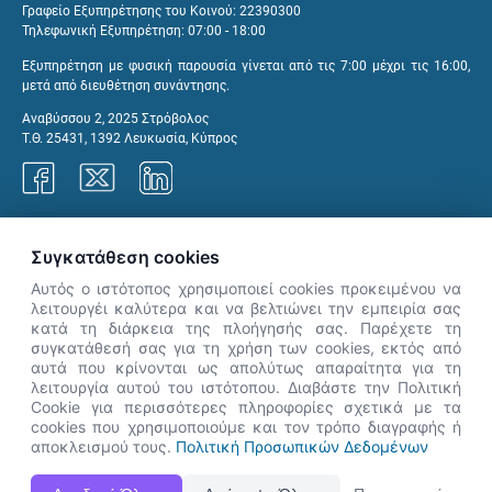
Γραφείο Εξυπηρέτησης του Κοινού: 22390300
Τηλεφωνική Εξυπηρέτηση: 07:00 - 18:00
Εξυπηρέτηση με φυσική παρουσία γίνεται από τις 7:00 μέχρι τις 16:00,
μετά από διευθέτηση συνάντησης.
Αναβύσσου 2, 2025 Στρόβολος
Τ.Θ. 25431, 1392 Λευκωσία, Κύπρος
Γραφεία ΑνΑΔ
Συγκατάθεση cookies
Αυτός ο ιστότοπος χρησιμοποιεί cookies προκειμένου να
λειτουργέι καλύτερα και να βελτιώνει την εμπειρία σας
κατά τη διάρκεια της πλοήγησής σας. Παρέχετε τη
×
συγκατάθεσή σας για τη χρήση των cookies, εκτός από
👋 Καλώς ήρθες! Είμαι η Νόησις.
αυτά που κρίνονται ως απολύτως απαραίτητα για τη
Πες μου πώς μπορώ να σε βοηθήσω
λειτουργία αυτού του ιστότοπου. Διαβάστε την Πολιτική
Cookie για περισσότερες πληροφορίες σχετικά με τα
σήμερα.
cookies που χρησιμοποιούμε και τον τρόπο διαγραφής ή
αποκλεισμού τους.
Πολιτική Προσωπικών Δεδομένων
Η Ιστοσελίδα ΑνΑΔ είναι πλήρως συμβατή με τις νεότερες εκδόσεις, Google Chrome, Mozilla Firefox,