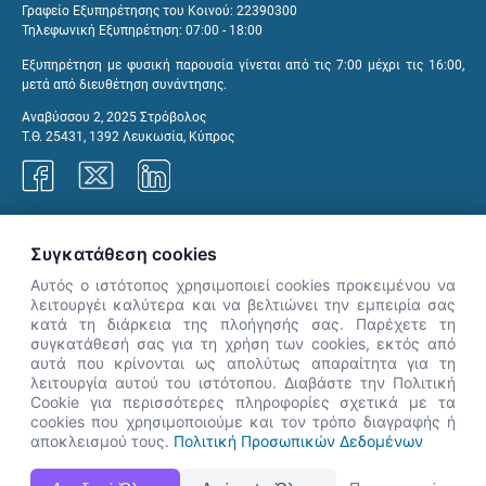
Γραφείο Εξυπηρέτησης του Κοινού: 22390300
Τηλεφωνική Εξυπηρέτηση: 07:00 - 18:00
Εξυπηρέτηση με φυσική παρουσία γίνεται από τις 7:00 μέχρι τις 16:00,
μετά από διευθέτηση συνάντησης.
Αναβύσσου 2, 2025 Στρόβολος
Τ.Θ. 25431, 1392 Λευκωσία, Κύπρος
Γραφεία ΑνΑΔ
Συγκατάθεση cookies
Αυτός ο ιστότοπος χρησιμοποιεί cookies προκειμένου να
λειτουργέι καλύτερα και να βελτιώνει την εμπειρία σας
κατά τη διάρκεια της πλοήγησής σας. Παρέχετε τη
×
συγκατάθεσή σας για τη χρήση των cookies, εκτός από
👋 Καλώς ήρθες! Είμαι η Νόησις.
αυτά που κρίνονται ως απολύτως απαραίτητα για τη
Πες μου πώς μπορώ να σε βοηθήσω
λειτουργία αυτού του ιστότοπου. Διαβάστε την Πολιτική
Cookie για περισσότερες πληροφορίες σχετικά με τα
σήμερα.
cookies που χρησιμοποιούμε και τον τρόπο διαγραφής ή
αποκλεισμού τους.
Πολιτική Προσωπικών Δεδομένων
Η Ιστοσελίδα ΑνΑΔ είναι πλήρως συμβατή με τις νεότερες εκδόσεις, Google Chrome, Mozilla Firefox,