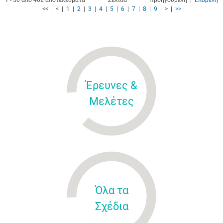
1 - 50 από 402 αποτελέσματα
Σελίδα
Προηγούμενη |
Επόμενη
<< | < | 1 |
2
|
3
|
4
|
5
|
6
|
7
|
8
|
9
|
>
|
>>
Έρευνες &
Μελέτες
Όλα τα
Σχέδια