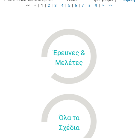
1 - 50 από 402 αποτελέσματα
Σελίδα
Προηγούμενη |
Επόμενη
<< | < | 1 |
2
|
3
|
4
|
5
|
6
|
7
|
8
|
9
|
>
|
>>
Έρευνες &
Μελέτες
Όλα τα
Σχέδια