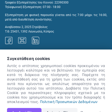
Γραφείο Εξυπηρέτησης του Κοινού: 22390300
Τηλεφωνική Εξυπηρέτηση: 07:00 - 18:00
Εξυπηρέτηση με φυσική παρουσία γίνεται από τις 7:00 μέχρι τις 16:00,
μετά από διευθέτηση συνάντησης.
Αναβύσσου 2, 2025 Στρόβολος
Τ.Θ. 25431, 1392 Λευκωσία, Κύπρος
Γραφεία ΑνΑΔ
Συγκατάθεση cookies
Αυτός ο ιστότοπος χρησιμοποιεί cookies προκειμένου να
λειτουργέι καλύτερα και να βελτιώνει την εμπειρία σας
κατά τη διάρκεια της πλοήγησής σας. Παρέχετε τη
×
συγκατάθεσή σας για τη χρήση των cookies, εκτός από
👋 Καλώς ήρθες! Είμαι η Νόησις.
αυτά που κρίνονται ως απολύτως απαραίτητα για τη
Πες μου πώς μπορώ να σε βοηθήσω
λειτουργία αυτού του ιστότοπου. Διαβάστε την Πολιτική
Cookie για περισσότερες πληροφορίες σχετικά με τα
σήμερα.
cookies που χρησιμοποιούμε και τον τρόπο διαγραφής ή
αποκλεισμού τους.
Πολιτική Προσωπικών Δεδομένων
Η Ιστοσελίδα ΑνΑΔ είναι πλήρως συμβατή με τις νεότερες εκδόσεις, Google Chrome, Mozilla Firefox,