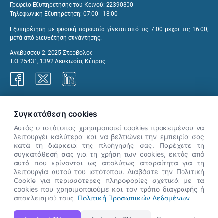
Γραφείο Εξυπηρέτησης του Κοινού: 22390300
Τηλεφωνική Εξυπηρέτηση: 07:00 - 18:00
Εξυπηρέτηση με φυσική παρουσία γίνεται από τις 7:00 μέχρι τις 16:00,
μετά από διευθέτηση συνάντησης.
Αναβύσσου 2, 2025 Στρόβολος
Τ.Θ. 25431, 1392 Λευκωσία, Κύπρος
Γραφεία ΑνΑΔ
Συγκατάθεση cookies
Αυτός ο ιστότοπος χρησιμοποιεί cookies προκειμένου να
λειτουργέι καλύτερα και να βελτιώνει την εμπειρία σας
κατά τη διάρκεια της πλοήγησής σας. Παρέχετε τη
×
συγκατάθεσή σας για τη χρήση των cookies, εκτός από
👋 Καλώς ήρθες! Είμαι η Νόησις.
αυτά που κρίνονται ως απολύτως απαραίτητα για τη
Πες μου πώς μπορώ να σε βοηθήσω
λειτουργία αυτού του ιστότοπου. Διαβάστε την Πολιτική
Cookie για περισσότερες πληροφορίες σχετικά με τα
σήμερα.
cookies που χρησιμοποιούμε και τον τρόπο διαγραφής ή
αποκλεισμού τους.
Πολιτική Προσωπικών Δεδομένων
Η Ιστοσελίδα ΑνΑΔ είναι πλήρως συμβατή με τις νεότερες εκδόσεις, Google Chrome, Mozilla Firefox,