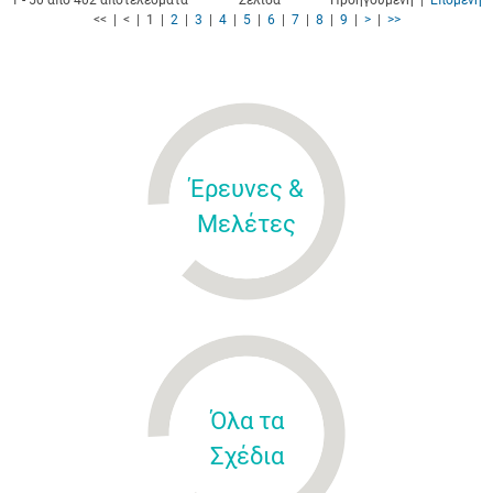
1 - 50 από 402 αποτελέσματα
Σελίδα
Προηγούμενη |
Επόμενη
<< | < | 1 |
2
|
3
|
4
|
5
|
6
|
7
|
8
|
9
|
>
|
>>
Έρευνες &
Μελέτες
Όλα τα
Σχέδια