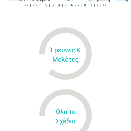
1 - 50 από 402 αποτελέσματα
Σελίδα
Προηγούμενη |
Επόμενη
<< | < | 1 |
2
|
3
|
4
|
5
|
6
|
7
|
8
|
9
|
>
|
>>
Έρευνες &
Μελέτες
Όλα τα
Σχέδια