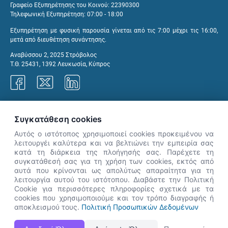
Γραφείο Εξυπηρέτησης του Κοινού: 22390300
Τηλεφωνική Εξυπηρέτηση: 07:00 - 18:00
Εξυπηρέτηση με φυσική παρουσία γίνεται από τις 7:00 μέχρι τις 16:00,
μετά από διευθέτηση συνάντησης.
Αναβύσσου 2, 2025 Στρόβολος
Τ.Θ. 25431, 1392 Λευκωσία, Κύπρος
Γραφεία ΑνΑΔ
Συγκατάθεση cookies
Αυτός ο ιστότοπος χρησιμοποιεί cookies προκειμένου να
λειτουργέι καλύτερα και να βελτιώνει την εμπειρία σας
κατά τη διάρκεια της πλοήγησής σας. Παρέχετε τη
×
συγκατάθεσή σας για τη χρήση των cookies, εκτός από
👋 Καλώς ήρθες! Είμαι η Νόησις.
αυτά που κρίνονται ως απολύτως απαραίτητα για τη
Πες μου πώς μπορώ να σε βοηθήσω
λειτουργία αυτού του ιστότοπου. Διαβάστε την Πολιτική
Cookie για περισσότερες πληροφορίες σχετικά με τα
σήμερα.
cookies που χρησιμοποιούμε και τον τρόπο διαγραφής ή
αποκλεισμού τους.
Πολιτική Προσωπικών Δεδομένων
Η Ιστοσελίδα ΑνΑΔ είναι πλήρως συμβατή με τις νεότερες εκδόσεις, Google Chrome, Mozilla Firefox,