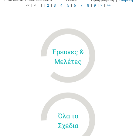
1 - 50 από 402 αποτελέσματα
Σελίδα
Προηγούμενη |
Επόμενη
<< | < | 1 |
2
|
3
|
4
|
5
|
6
|
7
|
8
|
9
|
>
|
>>
Έρευνες &
Μελέτες
Όλα τα
Σχέδια