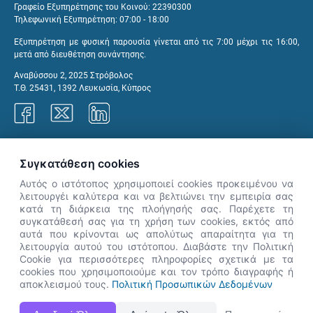
Γραφείο Εξυπηρέτησης του Κοινού: 22390300
Τηλεφωνική Εξυπηρέτηση: 07:00 - 18:00
Εξυπηρέτηση με φυσική παρουσία γίνεται από τις 7:00 μέχρι τις 16:00,
μετά από διευθέτηση συνάντησης.
Αναβύσσου 2, 2025 Στρόβολος
Τ.Θ. 25431, 1392 Λευκωσία, Κύπρος
Γραφεία ΑνΑΔ
Συγκατάθεση cookies
Αυτός ο ιστότοπος χρησιμοποιεί cookies προκειμένου να
λειτουργέι καλύτερα και να βελτιώνει την εμπειρία σας
κατά τη διάρκεια της πλοήγησής σας. Παρέχετε τη
×
συγκατάθεσή σας για τη χρήση των cookies, εκτός από
👋 Καλώς ήρθες! Είμαι η Νόησις.
αυτά που κρίνονται ως απολύτως απαραίτητα για τη
Πες μου πώς μπορώ να σε βοηθήσω
λειτουργία αυτού του ιστότοπου. Διαβάστε την Πολιτική
Cookie για περισσότερες πληροφορίες σχετικά με τα
σήμερα.
cookies που χρησιμοποιούμε και τον τρόπο διαγραφής ή
αποκλεισμού τους.
Πολιτική Προσωπικών Δεδομένων
Η Ιστοσελίδα ΑνΑΔ είναι πλήρως συμβατή με τις νεότερες εκδόσεις, Google Chrome, Mozilla Firefox,