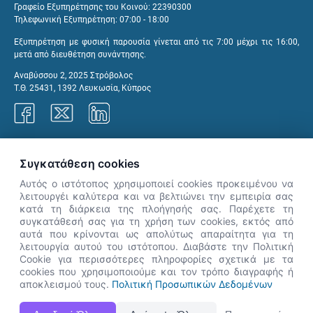
Γραφείο Εξυπηρέτησης του Κοινού: 22390300
Τηλεφωνική Εξυπηρέτηση: 07:00 - 18:00
Εξυπηρέτηση με φυσική παρουσία γίνεται από τις 7:00 μέχρι τις 16:00,
μετά από διευθέτηση συνάντησης.
Αναβύσσου 2, 2025 Στρόβολος
Τ.Θ. 25431, 1392 Λευκωσία, Κύπρος
Γραφεία ΑνΑΔ
Συγκατάθεση cookies
Αυτός ο ιστότοπος χρησιμοποιεί cookies προκειμένου να
λειτουργέι καλύτερα και να βελτιώνει την εμπειρία σας
κατά τη διάρκεια της πλοήγησής σας. Παρέχετε τη
×
συγκατάθεσή σας για τη χρήση των cookies, εκτός από
👋 Καλώς ήρθες! Είμαι η Νόησις.
αυτά που κρίνονται ως απολύτως απαραίτητα για τη
Πες μου πώς μπορώ να σε βοηθήσω
λειτουργία αυτού του ιστότοπου. Διαβάστε την Πολιτική
Cookie για περισσότερες πληροφορίες σχετικά με τα
σήμερα.
cookies που χρησιμοποιούμε και τον τρόπο διαγραφής ή
αποκλεισμού τους.
Πολιτική Προσωπικών Δεδομένων
Η Ιστοσελίδα ΑνΑΔ είναι πλήρως συμβατή με τις νεότερες εκδόσεις, Google Chrome, Mozilla Firefox,