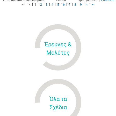
1 - 50 από 402 αποτελέσματα
Σελίδα
Προηγούμενη |
Επόμενη
<< | < | 1 |
2
|
3
|
4
|
5
|
6
|
7
|
8
|
9
|
>
|
>>
Έρευνες &
Μελέτες
Όλα τα
Σχέδια