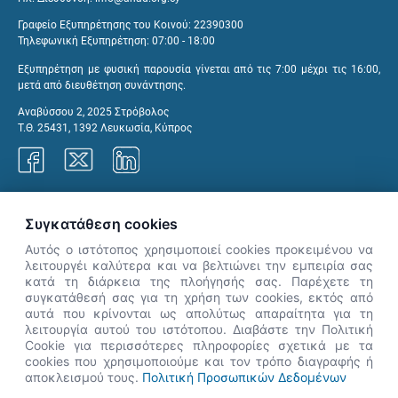
Γραφείο Εξυπηρέτησης του Κοινού: 22390300
Τηλεφωνική Εξυπηρέτηση: 07:00 - 18:00
Εξυπηρέτηση με φυσική παρουσία γίνεται από τις 7:00 μέχρι τις 16:00,
μετά από διευθέτηση συνάντησης.
Αναβύσσου 2, 2025 Στρόβολος
Τ.Θ. 25431, 1392 Λευκωσία, Κύπρος
Γραφεία ΑνΑΔ
Συγκατάθεση cookies
Αυτός ο ιστότοπος χρησιμοποιεί cookies προκειμένου να
λειτουργέι καλύτερα και να βελτιώνει την εμπειρία σας
κατά τη διάρκεια της πλοήγησής σας. Παρέχετε τη
×
συγκατάθεσή σας για τη χρήση των cookies, εκτός από
👋 Καλώς ήρθες! Είμαι η Νόησις.
αυτά που κρίνονται ως απολύτως απαραίτητα για τη
Πες μου πώς μπορώ να σε βοηθήσω
λειτουργία αυτού του ιστότοπου. Διαβάστε την Πολιτική
Cookie για περισσότερες πληροφορίες σχετικά με τα
σήμερα.
cookies που χρησιμοποιούμε και τον τρόπο διαγραφής ή
αποκλεισμού τους.
Πολιτική Προσωπικών Δεδομένων