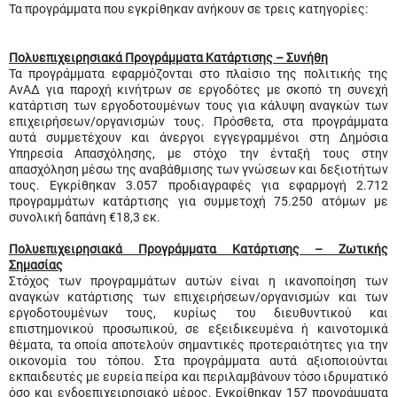
Τα προγράμματα που εγκρίθηκαν ανήκουν σε τρεις κατηγορίες:
Πολυεπιχειρησιακά Προγράμματα Κατάρτισης – Συνήθη
Τα προγράμματα εφαρμόζονται στο πλαίσιο της πολιτικής της
ΑνΑΔ για παροχή κινήτρων σε εργοδότες με σκοπό τη συνεχή
κατάρτιση των εργοδοτουμένων τους για κάλυψη αναγκών των
επιχειρήσεων/οργανισμών τους. Πρόσθετα, στα προγράμματα
αυτά συμμετέχουν και άνεργοι εγγεγραμμένοι στη Δημόσια
Υπηρεσία Απασχόλησης, με στόχο την ένταξή τους στην
απασχόληση μέσω της αναβάθμισης των γνώσεων και δεξιοτήτων
τους. Εγκρίθηκαν 3.057 προδιαγραφές για εφαρμογή 2.712
προγραμμάτων κατάρτισης για συμμετοχή 75.250 ατόμων με
συνολική δαπάνη €18,3 εκ.
Πολυεπιχειρησιακά Προγράμματα Κατάρτισης – Ζωτικής
Σημασίας
Στόχος των προγραμμάτων αυτών είναι η ικανοποίηση των
αναγκών κατάρτισης των επιχειρήσεων/οργανισμών και των
εργοδοτουμένων τους, κυρίως του διευθυντικού και
επιστημονικού προσωπικού, σε εξειδικευμένα ή καινοτομικά
θέματα, τα οποία αποτελούν σημαντικές προτεραιότητες για την
οικονομία του τόπου. Στα προγράμματα αυτά αξιοποιούνται
εκπαιδευτές με ευρεία πείρα και περιλαμβάνουν τόσο ιδρυματικό
όσο και ενδοεπιχειρησιακό μέρος. Εγκρίθηκαν 157 προγράμματα