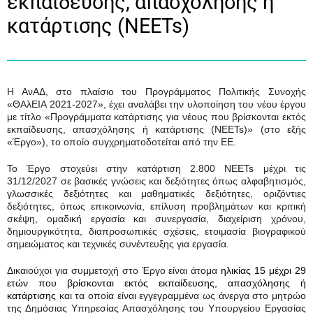
εκπαίδευσης, απασχόλησης ή
κατάρτισης (NEETs)
Η ΑνΑΔ, στο πλαίσιο του Προγράμματος Πολιτικής Συνοχής
«ΘΑλΕΙΑ 2021-2027», έχει αναλάβει την υλοποίηση του νέου έργου
με τίτλο «Προγράμματα κατάρτισης για νέους που βρίσκονται εκτός
εκπαίδευσης, απασχόλησης ή κατάρτισης (NEETs)» (στο εξής
«Έργο»), το οποίο συγχρηματοδοτείται από την ΕΕ.
Το Έργο στοχεύει στην κατάρτιση
2.800
NEETs
μέχρι τις
31/12/2027
σε βασικές γνώσεις και δεξιότητες όπως αλφαβητισμός,
γλωσσικές δεξιότητες και μαθηματικές δεξιότητες, οριζόντιες
δεξιότητες, όπως επικοινωνία, επίλυση προβλημάτων και κριτική
σκέψη, ομαδική εργασία και συνεργασία, διαχείριση χρόνου,
δημιουργικότητα, διαπροσωπικές σχέσεις, ετοιμασία βιογραφικού
σημειώματος και τεχνικές συνέντευξης για εργασία.
Δικαιούχοι για συμμετοχή στο Έργο είναι άτομα
ηλικίας 15 μέχρι 29
ετών που βρίσκονται εκτός εκπαίδευσης, απασχόλησης ή
κατάρτισης
και τα οποία είναι εγγεγραμμένα ως άνεργα στο μητρώο
της Δημόσιας Υπηρεσίας Απασχόλησης του Υπουργείου Εργασίας