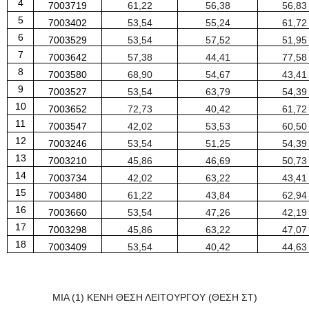
4
7003719
61
,
22
56
,
38
56
,
83
5
7003402
53
,
54
55
,
24
61
,
72
6
7003529
53
,
54
57
,
52
51
,
95
7
7003642
57
,
38
44
,
41
77
,
58
8
7003580
68
,
90
54
,
67
43
,
41
9
7003527
53
,
54
63
,
79
54
,
39
10
7003652
72
,
73
40
,
42
61
,
72
11
7003547
42
,
02
53
,
53
60
,
50
12
7003246
53
,
54
51
,
25
54
,
39
13
7003210
45
,
86
46
,
69
50
,
73
14
7003734
42
,
02
63
,
22
43
,
41
15
7003480
61
,
22
43
,
84
62
,
94
16
7003660
53
,
54
47
,
26
42
,
19
17
7003298
45
,
86
63
,
22
47
,
07
18
7003409
53
,
54
40
,
42
44
,
63
ΜΙΑ (1) ΚΕΝΗ ΘΕΣΗ ΛΕΙΤΟΥΡΓΟΥ (ΘΕΣΗ ΣΤ)