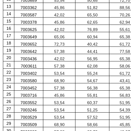
7003689
53
,
54
50
,
68
72
,
70
13
7003362
45
,
86
51
,
82
88
,
56
14
7003587
42
,
02
65
,
50
70
,
26
15
7003378
45
,
86
62
,
65
62
,
94
16
7003625
42
,
02
76
,
89
55
,
61
17
7003649
65
,
06
60
,
94
65
,
38
18
7003652
72
,
73
40
,
42
61
,
72
19
7003642
57
,
38
44
,
41
77
,
58
20
7003436
42
,
02
56
,
95
65
,
38
21
7003611
57
,
38
62
,
08
58
,
06
22
7003402
53
,
54
55
,
24
61
,
72
23
7003580
68
,
90
54
,
67
43
,
41
24
7003452
57
,
38
56
,
38
65
,
38
25
7003716
45
,
86
55
,
81
56
,
83
26
7003552
53
,
54
60
,
37
51
,
95
27
7003246
53
,
54
51
,
25
54
,
39
28
7003529
53
,
54
57
,
52
51
,
95
29
7003509
68
,
90
58
,
66
45
,
85
30