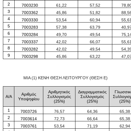
2
7003230
61
,
22
57
,
52
78
,
8
3
7003362
45
,
86
51
,
82
88
,
5
4
7003330
53
,
54
60
,
94
55
,
6
5
7003283
57
,
38
63
,
79
40
,
9
6
7003284
49
,
70
49
,
54
75
,
1
7
7003337
42
,
02
66
,
07
55
,
6
8
7003282
42
,
02
49
,
54
54
,
3
9
7003298
45
,
86
63
,
22
47
,
0
ΜΙΑ (1) ΚΕΝΗ ΘΕΣΗ ΛΕΙΤΟΥΡΓΟΥ (ΘΕΣΗ Ε)
Αριθμητικός
Διαγραμματικός
Γλωσσικ
Αριθμός
Α/Α
Συλλογισμός
Συλλογισμός
Συλλογισ
Υποψηφίου
(
25
%)
(
25
%)
(
25
%)
1
7003726
76
,
57
64
,
36
65
,
38
2
7003614
72
,
73
66
,
64
65
,
38
3
7003761
53
,
54
71
,
19
62
,
94