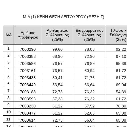
ΜΙΑ (1) ΚΕΝΗ ΘΕΣΗ ΛΕΙΤΟΥΡΓΟΥ (ΘΕΣΗ Γ)
Αριθμητικός
Διαγραμματικός
Γλωσσικ
Αριθμός
Α/Α
Συλλογισμός
Συλλογισμός
Συλλογισ
Υποψηφίου
(
25
%)
(
25
%)
(
25
%)
1
7003290
99
,
6
0
78
,
03
92
,
22
2
7003388
68
,
90
72
,
90
97
,
10
3
7003586
76
,
57
76
,
89
65
,
38
4
7003161
76
,
57
60
,
94
61
,
72
5
7003433
80
,
41
71
,
76
61
,
72
6
7003449
53
,
54
66
,
64
69
,
04
7
7003188
72
,
73
76
,
32
54
,
39
8
7003596
57
,
38
76
,
32
61
,
72
9
7003230
61
,
22
57
,
52
78
,
80
10
7003477
61
,
22
62
,
65
65
,
38
11
7003614
72
,
73
66
,
64
65
,
38
12