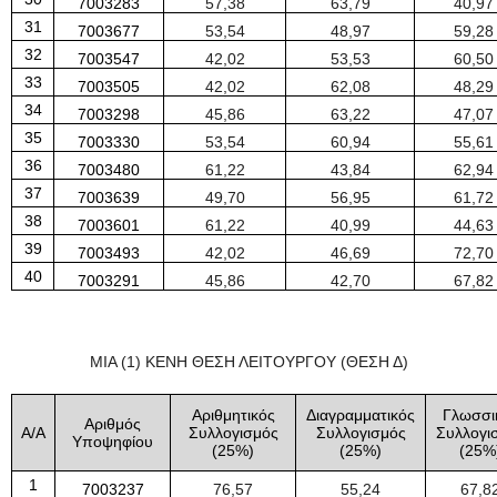
7003283
57
,
38
63
,
79
40
,
97
31
7003677
53
,
54
48
,
97
59
,
28
32
7003547
42
,
02
53
,
53
60
,
50
33
7003505
42
,
02
62
,
08
48
,
29
34
7003298
45
,
86
63
,
22
47
,
07
35
7003330
53
,
54
60
,
94
55
,
61
36
7003480
61
,
22
43
,
84
62
,
94
37
7003639
49
,
70
56
,
95
61
,
72
38
7003601
61
,
22
40
,
99
44
,
63
39
7003493
42
,
02
46
,
69
72
,
70
40
7003291
45
,
86
42
,
70
67
,
82
ΜΙΑ (1) ΚΕΝΗ ΘΕΣΗ ΛΕΙΤΟΥΡΓΟΥ (ΘΕΣΗ Δ)
Αριθμητικός
Διαγραμματικός
Γλωσσι
Αριθμός
Α/Α
Συλλογισμός
Συλλογισμός
Συλλογι
Υποψηφίου
(
25
%)
(
25
%)
(
25
%
1
7003237
76
,
57
55
,
24
67
,
8