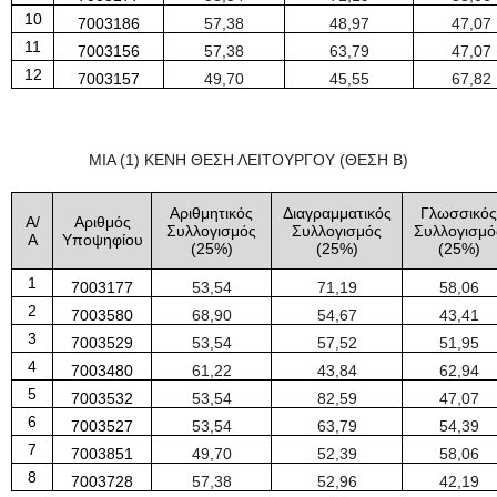
10
7003186
57
,
38
48
,
97
47
,
07
11
7003156
57
,
38
63
,
79
47
,
07
12
7003157
49
,
70
45
,
55
67
,
82
ΜΙΑ (1) ΚΕΝΗ ΘΕΣΗ ΛΕΙΤΟΥΡΓΟΥ (ΘΕΣΗ Β)
Αριθμητικός
Διαγραμματικός
Γλωσσικός
Α/
Αριθμός
Συλλογισμός
Συλλογισμός
Συλλογισμό
Α
Υποψηφίου
(
25
%)
(
25
%)
(
25
%)
1
7003177
53
,
54
71
,
19
58
,
06
2
7003580
68
,
90
54
,
67
43
,
41
3
7003529
53
,
54
57
,
52
51
,
95
4
7003480
61
,
22
43
,
84
62
,
94
5
7003532
53
,
54
82
,
59
47
,
07
6
7003527
53
,
54
63
,
79
54
,
39
7
7003851
49
,
70
52
,
39
58
,
06
8
7003728
57
,
38
52
,
96
42
,
19