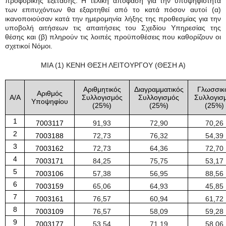
προφορικής εξέτασης. Η τελική απόφαση για την υποψηφιότητα
των επιτυχόντων θα εξαρτηθεί από το κατά πόσον αυτοί (α)
ικανοποιούσαν κατά την ημερομηνία λήξης της προθεσμίας για την
υποβολή αιτήσεων τις απαιτήσεις του Σχεδίου Υπηρεσίας της
θέσης και (β) πληρούν τις λοιπές προϋποθέσεις που καθορίζουν οι
σχετικοί Νόμοι.
ΜΙΑ (1) ΚΕΝΗ ΘΕΣΗ ΛΕΙΤΟΥΡΓΟΥ (ΘΕΣΗ Α)
Αριθμητικός
Διαγραμματικός
Γλωσσικ
Αριθμός
Α/Α
Συλλογισμός
Συλλογισμός
Συλλογισ
Υποψηφίου
(
25
%)
(
25
%)
(
25
%)
1
7003117
91
,
93
72
,
90
70
,
26
2
7003188
72
,
73
76
,
32
54
,
39
3
7003162
72
,
73
64
,
36
72
,
70
4
7003171
84
,
25
75
,
75
53
,
17
5
7003106
57
,
38
56
,
95
88
,
56
6
7003159
65
,
06
64
,
93
45
,
85
7
7003161
76
,
57
60
,
94
61
,
72
8
7003109
76
,
57
58
,
09
59
,
28
9
7003177
53
,
54
71
,
19
58
,
06