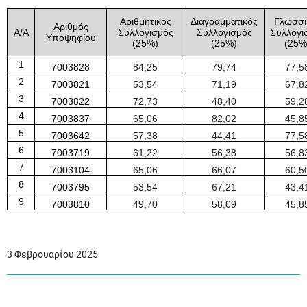
Αριθμητικός
Διαγραμματικός
Γλωσσι
Αριθμός
Α/Α
Συλλογισμός
Συλλογισμός
Συλλογι
Υποψηφίου
(
25
%)
(
25
%)
(
25
%
1
7003828
84
,
25
79
,
74
77
,
5
2
7003821
53
,
54
71
,
19
67
,
8
3
7003822
72
,
73
48
,
40
59
,
2
4
7003837
65
,
06
82
,
02
45
,
8
5
7003642
57
,
38
44
,
41
77
,
5
6
7003719
61
,
22
56
,
38
56
,
8
7
7003104
65
,
06
66
,
07
60
,
5
8
7003795
53
,
54
67
,
21
43
,
4
9
7003810
49
,
70
58
,
09
45
,
8
3 Φεβρουαρίου 2025