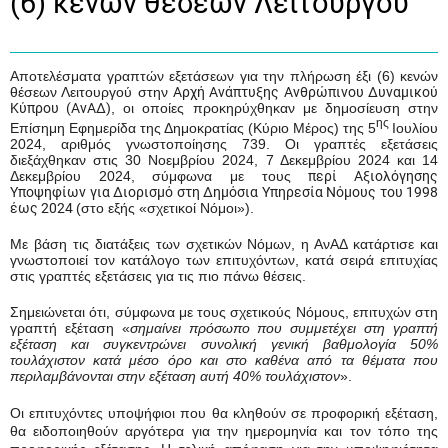
(6) κενών θέσεων Λειτουργού
Αποτελέσματα γραπτών εξετάσεων για την πλήρωση έξι (6) κενών
θέσεων Λειτουργού στην
Αρχή Ανάπτυξης Ανθρώπινου Δυναμικού
Κύπρου (ΑνΑΔ)
, οι οποίες προκηρύχθηκαν με δημοσίευση στην
ης
Επίσημη Εφημερίδα της Δημοκρατίας (Κύριο Μέρος) της 5
Ιουλίου
2024, αριθμός γνωστοποίησης 739. Οι γραπτές εξετάσεις
διεξάχθηκαν στις 30 Νοεμβρίου 2024, 7 Δεκεμβρίου 2024 και 14
Δεκεμβρίου 2024, σύμφωνα με τους
περί Αξιολόγησης
Υποψηφίων για Διορισμό στη Δημόσια Υπηρεσία Νόμους του 1998
έως 2024
(στο εξής «σχετικοί Νόμοι»).
Με βάση τις διατάξεις των σχετικών Νόμων, η ΑνΑΔ κατάρτισε και
γνωστοποιεί τον κατάλογο των επιτυχόντων, κατά σειρά επιτυχίας
στις γραπτές εξετάσεις για τις πιο πάνω θέσεις.
Σημειώνεται ότι, σύμφωνα με τους σχετικούς Νόμους, επιτυχών στη
γραπτή εξέταση «
σημαίνει πρόσωπο που συμμετέχει στη γραπτή
εξέταση και συγκεντρώνει συνολική γενική βαθμολογία 50%
τουλάχιστον κατά μέσο όρο και στο καθένα από τα θέματα που
περιλαμβάνονται στην εξέταση αυτή 40% τουλάχιστον
».
Οι επιτυχόντες υποψήφιοι που θα κληθούν σε προφορική εξέταση,
θα ειδοποιηθούν αργότερα για την ημερομηνία και τον τόπο της