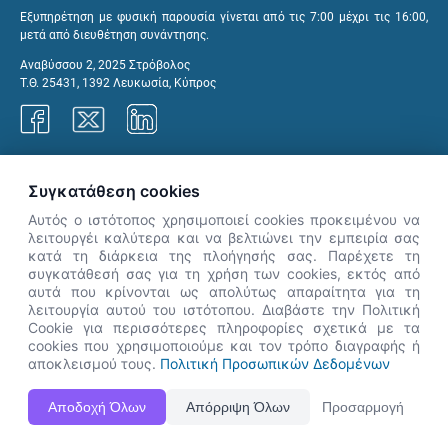
Εξυπηρέτηση με φυσική παρουσία γίνεται από τις 7:00 μέχρι τις 16:00,
μετά από διευθέτηση συνάντησης.
Αναβύσσου 2, 2025 Στρόβολος
Τ.Θ. 25431, 1392 Λευκωσία, Κύπρος
Γραφεία ΑνΑΔ
Συγκατάθεση cookies
Αυτός ο ιστότοπος χρησιμοποιεί cookies προκειμένου να
λειτουργέι καλύτερα και να βελτιώνει την εμπειρία σας
κατά τη διάρκεια της πλοήγησής σας. Παρέχετε τη
×
συγκατάθεσή σας για τη χρήση των cookies, εκτός από
👋 Καλώς ήρθες! Είμαι η Νόησις.
αυτά που κρίνονται ως απολύτως απαραίτητα για τη
Πες μου πώς μπορώ να σε βοηθήσω
λειτουργία αυτού του ιστότοπου. Διαβάστε την Πολιτική
Cookie για περισσότερες πληροφορίες σχετικά με τα
σήμερα.
cookies που χρησιμοποιούμε και τον τρόπο διαγραφής ή
αποκλεισμού τους.
Πολιτική Προσωπικών Δεδομένων
Η Ιστοσελίδα ΑνΑΔ είναι πλήρως συμβατή με τις νεότερες εκδόσεις, Google Chrome, Mozilla Firefox,
Αποδοχή Όλων
Απόρριψη Όλων
Προσαρμογή
Apple Safari καθώς και Internet Explorer.
ΑνΑΔ - Αρχή Ανάπτυξης Ανθρώπινου Δυναμικού © Πνευματικά δικαιώματα 2026