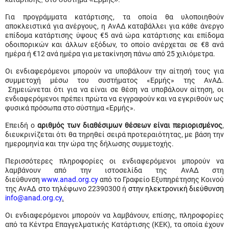
Για προγράμματα κατάρτισης, τα οποία θα υλοποιηθούν
αποκλειστικά για ανέργους, η ΑνΑΔ καταβάλλει για κάθε άνεργο
επίδομα κατάρτισης ύψους €5 ανά ώρα κατάρτισης και επίδομα
οδοιπορικών και άλλων εξόδων, το οποίο ανέρχεται σε €8 ανά
ημέρα ή €12 ανά ημέρα για μετακίνηση πάνω από 25 χιλιόμετρα.
Οι ενδιαφερόμενοι μπορούν να υποβάλουν την αίτησή τους για
συμμετοχή μέσω του συστήματος «Ερμής» της ΑνΑΔ.
Σημειώνεται ότι για να είναι σε θέση να υποβάλουν αίτηση, οι
ενδιαφερόμενοι πρέπει πρώτα να εγγραφούν και να εγκριθούν ως
φυσικά πρόσωπα στο σύστημα «Ερμής».
Επειδή ο
αριθμός των διαθέσιμων θέσεων είναι περιορισμένος
,
διευκρινίζεται ότι θα τηρηθεί σειρά προτεραιότητας, με βάση την
ημερομηνία και την ώρα της δήλωσης συμμετοχής.
Περισσότερες πληροφορίες οι ενδιαφερόμενοι μπορούν να
λαμβάνουν από την ιστοσελίδα της ΑνΑΔ στη
διεύθυνση
www.anad.org.cy
από το Γραφείο Εξυπηρέτησης Κοινού
της ΑνΑΔ στο τηλέφωνο 22390300 ή
στην ηλεκτρονική διεύθυνση
info@anad.org.cy
.
Οι ενδιαφερόμενοι μπορούν να λαμβάνουν, επίσης, πληροφορίες
από τα Κέντρα Επαγγελματικής Κατάρτισης (ΚΕΚ), τα οποία έχουν