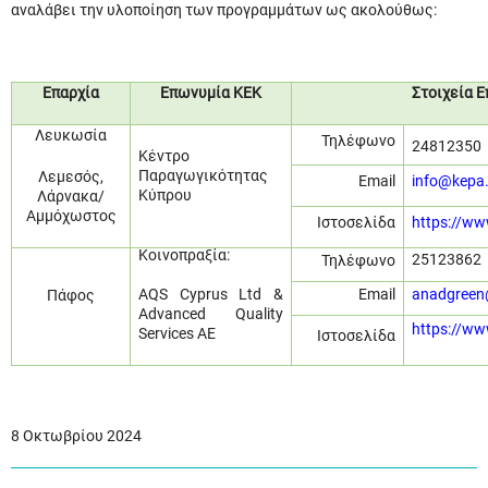
αναλάβει την υλοποίηση των προγραμμάτων ως ακολούθως:
Επαρχία
Επωνυμία ΚΕΚ
Στοιχεία 
Λευκωσία
Τηλέφωνο
24812350
Κέντρο
Παραγωγικότητας
Λεμεσός,
Email
info@kepa.
Κύπρου
Λάρνακα/
Αμμόχωστος
Ιστοσελίδα
https://ww
Κοινοπραξία:
25123862
Τηλέφωνο
AQS Cyprus Ltd &
Email
anadgreen
Πάφος
Advanced Quality
https://ww
Services AE
Ιστοσελίδα
8
Οκτωβρίου 2024