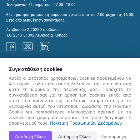
Τηλεφωνική Εξυπηρέτηση: 07:00 - 18:00
Εξυπηρέτηση με φυσική παρουσία γίνεται από τις 7:00 μέχρι τις 16:00,
μετά από διευθέτηση συνάντησης.
Αναβύσσου 2, 2025 Στρόβολος
Τ.Θ. 25431, 1392 Λευκωσία, Κύπρος
Γραφεία ΑνΑΔ
Συγκατάθεση cookies
Αυτός ο ιστότοπος χρησιμοποιεί cookies προκειμένου να
λειτουργέι καλύτερα και να βελτιώνει την εμπειρία σας
κατά τη διάρκεια της πλοήγησής σας. Παρέχετε τη
×
συγκατάθεσή σας για τη χρήση των cookies, εκτός από
👋 Καλώς ήρθες! Είμαι η Νόησις.
αυτά που κρίνονται ως απολύτως απαραίτητα για τη
Πες μου πώς μπορώ να σε βοηθήσω
λειτουργία αυτού του ιστότοπου. Διαβάστε την Πολιτική
Cookie για περισσότερες πληροφορίες σχετικά με τα
σήμερα.
cookies που χρησιμοποιούμε και τον τρόπο διαγραφής ή
αποκλεισμού τους.
Πολιτική Προσωπικών Δεδομένων
Η Ιστοσελίδα ΑνΑΔ είναι πλήρως συμβατή με τις νεότερες εκδόσεις, Google Chrome, Mozilla Firefox,
Αποδοχή Όλων
Απόρριψη Όλων
Προσαρμογή
Apple Safari καθώς και Internet Explorer.