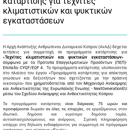
κατάρτισης για τεχνίτες
κλιματιστικών και ψυκτικών
εγκαταστάσεων
Η
Αρχή Ανάπτυξης Ανθρώπινου Δυναμικού Κύπρου (ΑνΑΔ) δέχεται
αιτήσεις για συμμετοχή σε προγράμματα κατάρτισης για
«
Τεχνίτες κλιματιστικών και ψυκτικών εγκαταστάσεων
»
σύμφωνα με τα Πρότυπα Επαγγελματικών Προσόντων (ΠΕΠ)-
Επίπεδο
CYQF
/
EQF
4
. Τα προγράμματα κατάρτισης υλοποιούνται
στο πλαίσιο του έργου «Προγράμματα κατάρτισης για απόκτηση
γνώσεων και δεξιοτήτων που σχετίζονται με την πράσινη
οικονομία» που
χρηματοδοτείται από τον Μηχανισμό Ανάκαμψης
και Ανθεκτικότητας της Ευρωπαϊκής Ένωσης -
NextGenerationEU
μέσω του Σχεδίου Ανάκαμψης και Ανθεκτικότητας Κύπρου
.
Τα προγράμματα κατάρτισης
είναι διάρκειας 75 ωρών και
προσφέρονται
δωρεάν
σε όλες τις επαρχίες,
σε εργαζόμενους στον
ιδιωτικό, δημόσιο και ευρύτερο δημόσιο τομέα,
αυτοαπασχολούμενους και ανέργους. Σχετική πληροφόρηση
υπάρχει στη δήλωση ενδιαφέροντος για συμμετοχή σε πρόγραμμα
κατάρτισης, στο σύστημα «Ερμής».