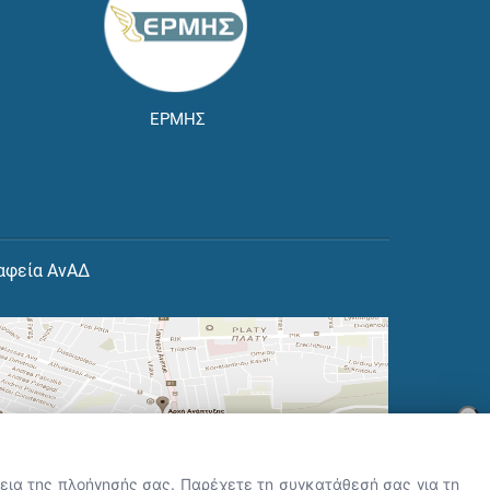
ΕΡΜΗΣ
αφεία ΑνΑΔ
×
👋 Καλώς ήρθες! Είμαι η Νόησις.
Πες μου πώς μπορώ να σε βοηθήσω
ρκεια της πλοήγησής σας. Παρέχετε τη συγκατάθεσή σας για τη
σήμερα.