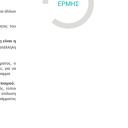
ΕΡΜΗΣ
και άλλων
ητες του
 είναι η
ατάλληλη
ματος, ο
, για να
ραμμα.
τισμού.
ές, τύποι
 επίλυση
ράμματος