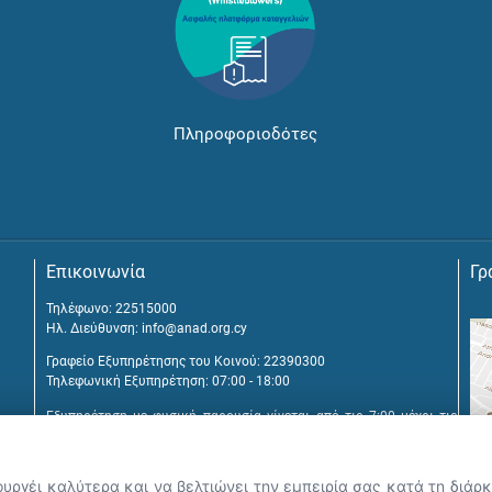
Πληροφοριοδότες
Επικοινωνία
Γρ
Τηλέφωνο: 22515000
Ηλ. Διεύθυνση:
info@anad.org.cy
Γραφείο Εξυπηρέτησης του Κοινού: 22390300
Τηλεφωνική Εξυπηρέτηση: 07:00 - 18:00
Εξυπηρέτηση με φυσική παρουσία γίνεται από τις 7:00 μέχρι τις
16:00, μετά από διευθέτηση συνάντησης.
Αναβύσσου 2, 2025 Στρόβολος
ουργέι καλύτερα και να βελτιώνει την εμπειρία σας κατά τη διά
Τ.Θ. 25431, 1392 Λευκωσία, Κύπρος