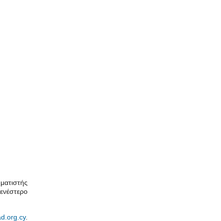
ματιστής
γενέστερο
d.org.cy
.