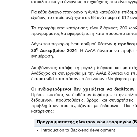
αποκλειστικά για άνεργους πτυχιούχους που είναι εγ
Για κάθε άνεργο πτυχιούχο η ΑνΑΔ καταβάλλει επίδομ
εξόδων, το οποίο ανέρχεται σε €8 ανά ημέρα ή €12 αν
Τα προγράμματα κατάρτισης είναι διάρκειας 200 ωρώ
προγράμματος θα εφαρμόζεται η κατά πρόσωπο εκπαίδ
Λόγω του περιορισμένου αριθμού θέσεων
η προθεσμ
η
20
Δεκεμβρίου 2024
. Η ΑνΑΔ δύναται να προβεί
ενημέρωση.
Λαμβάνοντας υπόψη τη μεγάλη διάρκεια και με στό
Ανάδοχος σε συνεργασία με την ΑνΑΔ δύναται να επι
διαπιστωθεί κατά πόσον επιδεικνύουν κλίση/έφεση προ
Οι ενδιαφερόμενοι δεν χρειάζεται να διαθέτο
Πρέπει, ωστόσο, να διαθέτουν δεξιότητες στην επίλυ
δεδομένων, προϋποθέσεις, βρόχοι και συναρτήσεις.
προβλημάτων που σχετίζονται με δεδομένα. Πιο κάτω
κατάρτισης:
Προγραμματιστής ηλεκτρονικών εφαρμογών (
Introduction to Back-end development