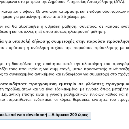
γεγραμμένοι στο μητρώο της Δημόσιας Υπηρεσίας Απασχόλησης (ΔΥΑ).
α κατάρτισης ύψους €5 ανά ώρα κατάρτισης και επίδομα οδοιπορικών 
ά ημέρα για μετακίνηση πάνω από 25 χιλιόμετρα.
ν και θα αξιοποιηθεί η υβριδική μάθηση, συνεπώς, σε κάποιες ενότ
ευση και σε άλλες η εξ αποστάσεως ηλεκτρονική μάθηση.
ία για υποβολή δήλωσης συμμετοχής στην παρούσα πρόσκληση
 σε παράταση ή ανάκληση ισχύος της παρούσας πρόσκλησης με κ
χο τη διασφάλιση της ποιότητας κατά την υλοποίηση του προγράμ
λέξει τους υποψηφίους για συμμετοχή, μέσω προσωπικής συνέντευξης
ς το συγκεκριμένο αντικείμενο και ενδιαφέρον για συμμετοχή στο πρόγ
υν οποιαδήποτε προηγούμενη εμπειρία σε γλώσσες προγραμμα
ση προβλημάτων και να είναι εξοικειωμένοι με έννοιες όπως μεταβλητ
 Σημαντική επίσης είναι η γνώση μαθηματικών εννοιών καθώς και η
 παρατίθενται, ενδεικτικά, οι κύριες θεματικές ενότητες του προγ
Back
-
end
web
developer) – Διάρκεια 200 ώρες