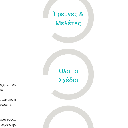
Έρευνες &
Μελέτες
Όλα τα
Σχέδια
οχής σε
r».
απόκτηση
Ένωσης -
ιούχους,
ατάρτισης