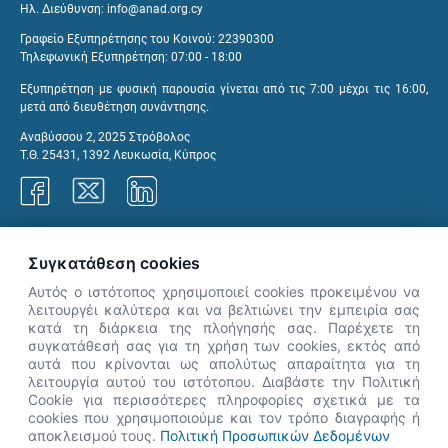
Ηλ. Διεύθυνση:
info@anad.org.cy
Γραφείο Εξυπηρέτησης του Κοινού: 22390300
Τηλεφωνική Εξυπηρέτηση: 07:00 - 18:00
Εξυπηρέτηση με φυσική παρουσία γίνεται από τις 7:00 μέχρι τις 16:00,
μετά από διευθέτηση συνάντησης.
Αναβύσσου 2, 2025 Στρόβολος
Τ.Θ. 25431, 1392 Λευκωσία, Κύπρος
Γραφεία ΑνΑΔ
Συγκατάθεση cookies
Αυτός ο ιστότοπος χρησιμοποιεί cookies προκειμένου να
λειτουργέι καλύτερα και να βελτιώνει την εμπειρία σας
κατά τη διάρκεια της πλοήγησής σας. Παρέχετε τη
×
συγκατάθεσή σας για τη χρήση των cookies, εκτός από
👋 Καλώς ήρθες! Είμαι η Νόησις.
αυτά που κρίνονται ως απολύτως απαραίτητα για τη
Πες μου πώς μπορώ να σε βοηθήσω
λειτουργία αυτού του ιστότοπου. Διαβάστε την Πολιτική
Cookie για περισσότερες πληροφορίες σχετικά με τα
σήμερα.
cookies που χρησιμοποιούμε και τον τρόπο διαγραφής ή
αποκλεισμού τους.
Πολιτική Προσωπικών Δεδομένων