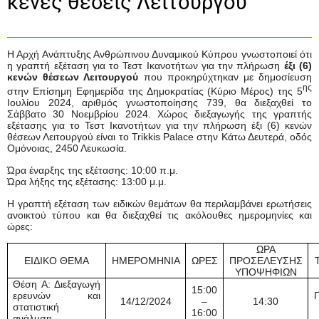
κενές θέσεις Λειτουργού
Η Αρχή Ανάπτυξης Ανθρώπινου Δυναμικού Κύπρου γνωστοποιεί ότι
η γραπτή εξέταση για το Τεστ Ικανοτήτων για την πλήρωση
έξι (6)
κενών θέσεων Λειτουργού
που προκηρύχτηκαν με δημοσίευση
ης
στην Επίσημη Εφημερίδα της Δημοκρατίας (Κύριο Μέρος) της 5
Ιουλίου 2024, αριθμός γνωστοποίησης 739, θα διεξαχθεί το
Σάββατο 30 Νοεμβρίου 2024. Χώρος διεξαγωγής της γραπτής
εξέτασης για το Τεστ Ικανοτήτων για την πλήρωση έξι (6) κενών
θέσεων Λειτουργού είναι το Trikkis Palace στην Κάτω Δευτερά, οδός
Ομόνοιας, 2450 Λευκωσία.
Ώρα έναρξης της εξέτασης: 10:00 π.μ.
Ώρα λήξης της εξέτασης: 13:00 μ.μ.
Η γραπτή εξέταση των ειδικών θεμάτων θα περιλαμβάνει ερωτήσεις
ανοικτού τύπου και θα διεξαχθεί τις ακόλουθες ημερομηνίες και
ώρες:
ΩΡΑ
ΕΙΔΙΚΟ ΘΕΜΑ
ΗΜΕΡΟΜΗΝΙΑ
ΩΡΕΣ
ΠΡΟΣΕΛΕΥΣΗΣ
ΥΠΟΨΗΦΙΩΝ
Θέση Α: Διεξαγωγή
15:00
ερευνών και
Π
14/12/2024
–
14:30
στατιστική
16:00
ανάλυση