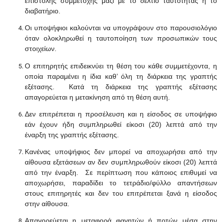
επιστολής συμμετοχής μαζί με το δελτίο ταυτότητας ή το
διαβατήριο.
Οι υποψήφιοι καλούνται να υπογράψουν στο παρουσιολόγιο
όταν ολοκληρωθεί η ταυτοποίηση των προσωπικών τους
στοιχείων.
Ο επιτηρητής επιδεικνύει τη θέση του κάθε συμμετέχοντα, η
οποία παραμένει η ίδια καθ’ όλη τη διάρκεια της γραπτής
εξέτασης. Κατά τη διάρκεια της γραπτής εξέτασης
απαγορεύεται η μετακίνηση από τη θέση αυτή.
Δεν επιτρέπεται η προσέλευση και η είσοδος σε υποψήφιο
εάν έχουν ήδη συμπληρωθεί είκοσι (20) λεπτά από την
έναρξη της γραπτής εξέτασης.
Κανένας υποψήφιος δεν μπορεί να αποχωρήσει από την
αίθουσα εξετάσεων αν δεν συμπληρωθούν είκοσι (20) λεπτά
από την έναρξη. Σε περίπτωση που κάποιος επιθυμεί να
αποχωρήσει, παραδίδει το τετράδιο/φύλλο απαντήσεων
στους επιτηρητές και δεν του επιτρέπεται ξανά η είσοδος
στην αίθουσα.
Απαγορεύεται η μεταφορά φαγητών ή ποτών μέσα στην