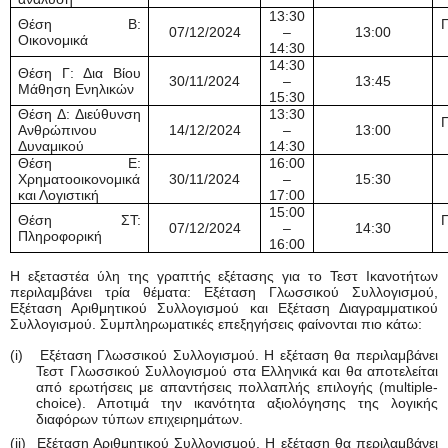
13:30
Θέση Β:
Π
07/12/2024
–
13:00
Οικονομικά
14:30
14:30
Θέση Γ: Δια Βίου
30/11/2024
–
13:45
Μάθηση Ενηλικών
15:30
Θέση Δ: Διεύθυνση
13:30
Π
Ανθρώπινου
14/12/2024
–
13:00
Δυναμικού
14:30
Θέση Ε:
16:00
Χρηματοοικονομικά
30/11/2024
–
15:30
και Λογιστική
17:00
15:00
Θέση ΣΤ:
Π
07/12/2024
–
14:30
Πληροφορική
16:00
Η εξεταστέα ύλη της γραπτής εξέτασης για το Τεστ Ικανοτήτων
περιλαμβάνει τρία θέματα: Εξέταση Γλωσσικού Συλλογισμού,
Εξέταση Αριθμητικού Συλλογισμού και Εξέταση Διαγραμματικού
Συλλογισμού. Συμπληρωματικές επεξηγήσεις φαίνονται πιο κάτω:
(i) Εξέταση Γλωσσικού Συλλογισμού. Η εξέταση θα περιλαμβάνει
Τεστ Γλωσσικού Συλλογισμού στα Ελληνικά και θα αποτελείται
από ερωτήσεις με απαντήσεις πολλαπλής επιλογής (multiple-
choice). Αποτιμά την ικανότητα αξιολόγησης της λογικής
διαφόρων τύπων επιχειρημάτων.
(ii) Εξέταση Αριθμητικού Συλλογισμού. Η εξέταση θα περιλαμβάνει