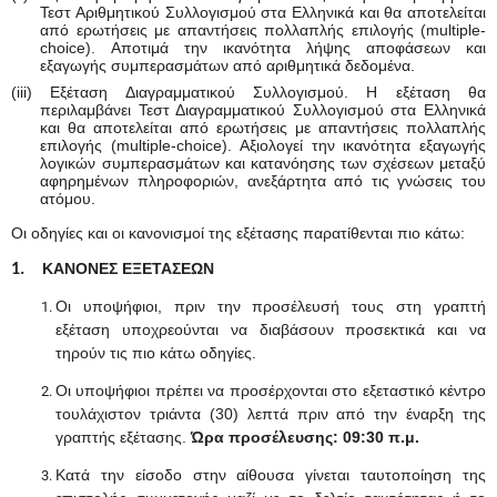
Τεστ Αριθμητικού Συλλογισμού στα Ελληνικά και θα αποτελείται
από ερωτήσεις με απαντήσεις πολλαπλής επιλογής (multiple-
choice). Αποτιμά την ικανότητα λήψης αποφάσεων και
εξαγωγής συμπερασμάτων από αριθμητικά δεδομένα.
(iii) Εξέταση Διαγραμματικού Συλλογισμού. Η εξέταση θα
περιλαμβάνει Τεστ Διαγραμματικού Συλλογισμού στα Ελληνικά
και θα αποτελείται από ερωτήσεις με απαντήσεις πολλαπλής
επιλογής (multiple-choice). Αξιολογεί την ικανότητα εξαγωγής
λογικών συμπερασμάτων και κατανόησης των σχέσεων μεταξύ
αφηρημένων πληροφοριών, ανεξάρτητα από τις γνώσεις του
ατόμου.
Οι οδηγίες και οι κανονισμοί της εξέτασης παρατίθενται πιο κάτω:
ΚΑΝΟΝΕΣ ΕΞΕΤΑΣΕΩΝ
1.
Οι υποψήφιοι, πριν την προσέλευσή τους στη γραπτή
εξέταση υποχρεούνται να διαβάσουν προσεκτικά και να
τηρούν τις πιο κάτω οδηγίες.
Οι υποψήφιοι πρέπει να προσέρχονται στο εξεταστικό κέντρο
τουλάχιστον τριάντα (30) λεπτά πριν από την έναρξη της
γραπτής εξέτασης.
Ώρα προσέλευσης: 09:30 π.μ.
Κατά την είσοδο στην αίθουσα γίνεται ταυτοποίηση της