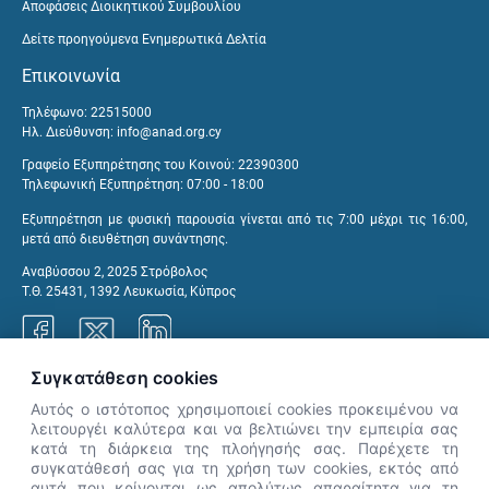
Αποφάσεις Διοικητικού Συμβουλίου
Δείτε προηγούμενα Ενημερωτικά Δελτία
Επικοινωνία
Τηλέφωνο: 22515000
Ηλ. Διεύθυνση:
info@anad.org.cy
Γραφείο Εξυπηρέτησης του Κοινού: 22390300
Τηλεφωνική Εξυπηρέτηση: 07:00 - 18:00
Εξυπηρέτηση με φυσική παρουσία γίνεται από τις 7:00 μέχρι τις 16:00,
μετά από διευθέτηση συνάντησης.
Αναβύσσου 2, 2025 Στρόβολος
Τ.Θ. 25431, 1392 Λευκωσία, Κύπρος
Συγκατάθεση cookies
Γραφεία ΑνΑΔ
Αυτός ο ιστότοπος χρησιμοποιεί cookies προκειμένου να
λειτουργέι καλύτερα και να βελτιώνει την εμπειρία σας
κατά τη διάρκεια της πλοήγησής σας. Παρέχετε τη
×
συγκατάθεσή σας για τη χρήση των cookies, εκτός από
👋 Καλώς ήρθες! Είμαι η Νόησις.
αυτά που κρίνονται ως απολύτως απαραίτητα για τη