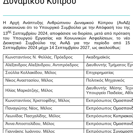
Δυναμικού Κύπρου
Η Αρχή Ανάπτυξης Ανθρώπινου Δυναμικού Κύπρου (ΑνΑΔ)
ανακοινώνει ότι το Υπουργικό Συμβούλιο με την Απόφασή του της
ης
13
Σεπτεμβρίου 2024, αποφάσισε να διορίσει, μετά από πρόταση
του Υπουργού Εργασίας και Κοινωνικών Ασφαλίσεων, το νέο
Διοικητικό Συμβούλιο της ΑνΑΔ για την περίοδο από
15
Σεπτεμβρίου 2024 μέχρι 14 Σεπτεμβρίου 2027
, ως ακολούθως:
Κωνσταντίνος N. Φελλάς, Πρόεδρος
Ακαδημαϊκός
Αλέξανδρος Αλεξάνδρου, Αντιπρόεδρος
Διευθυντής Τμήματος Ερ
Σούλλα Κολλακίδου, Μέλος
Επιχειρηματίας
Νίκος Αναστασίου, Μέλος
Πολιτικός Μηχανικός
Διευθυντής Μέσης Τεχν
Ηλίας Μαρκάτζιης, Μέλος
Υπουργείο Παιδείας, Αθλ
Κωνσταντίνος Χριστοφίδης, Μέλος
Εκπρόσωπος
Ομοσπονδ
Παναγιώτης Νέος, Μέλος
Εκπρόσωπος
Ομοσπονδ
Λεωνίδας Πασχαλίδης, Μέλος
Εκπρόσωπος
Κυπριακού
Άννα Αποστολίδου, Μέλος
Εκπρόσωπος
Ομοσπονδ
Γιαννάκης Ιωάννου, Μέλος
Εκπρόσωπος
Συνομοσπ