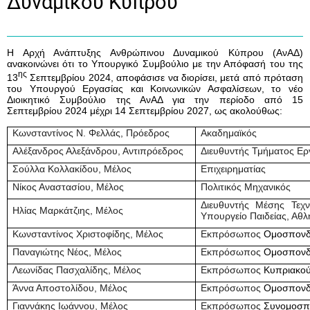
Δυναμικού Κύπρου
Η Αρχή Ανάπτυξης Ανθρώπινου Δυναμικού Κύπρου (ΑνΑΔ)
ανακοινώνει ότι το Υπουργικό Συμβούλιο με την Απόφασή του της
ης
13
Σεπτεμβρίου 2024, αποφάσισε να διορίσει, μετά από πρόταση
του Υπουργού Εργασίας και Κοινωνικών Ασφαλίσεων, το νέο
Διοικητικό Συμβούλιο της ΑνΑΔ για την περίοδο από
15
Σεπτεμβρίου 2024 μέχρι 14 Σεπτεμβρίου 2027
, ως ακολούθως:
Κωνσταντίνος N. Φελλάς, Πρόεδρος
Ακαδημαϊκός
Αλέξανδρος Αλεξάνδρου, Αντιπρόεδρος
Διευθυντής Τμήματος Ερ
Σούλλα Κολλακίδου, Μέλος
Επιχειρηματίας
Νίκος Αναστασίου, Μέλος
Πολιτικός Μηχανικός
Διευθυντής Μέσης Τεχν
Ηλίας Μαρκάτζιης, Μέλος
Υπουργείο Παιδείας, Αθλ
Κωνσταντίνος Χριστοφίδης, Μέλος
Εκπρόσωπος
Ομοσπονδ
Παναγιώτης Νέος, Μέλος
Εκπρόσωπος
Ομοσπονδ
Λεωνίδας Πασχαλίδης, Μέλος
Εκπρόσωπος
Κυπριακού
Άννα Αποστολίδου, Μέλος
Εκπρόσωπος
Ομοσπονδ
Γιαννάκης Ιωάννου, Μέλος
Εκπρόσωπος
Συνομοσπ