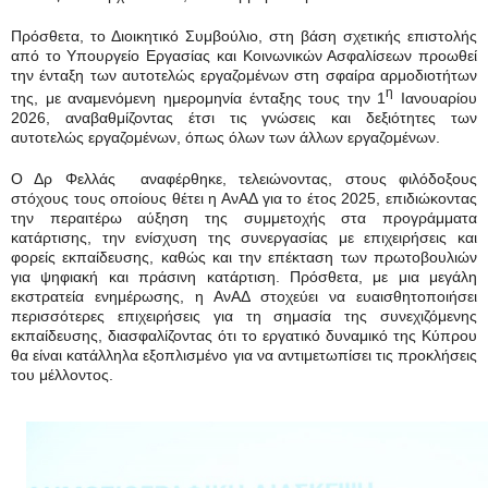
Πρόσθετα, το Διοικητικό Συμβούλιο, στη βάση σχετικής επιστολής
από το Υπουργείο Εργασίας και Κοινωνικών Ασφαλίσεων προωθεί
την ένταξη των αυτοτελώς εργαζομένων στη σφαίρα αρμοδιοτήτων
η
της, με αναμενόμενη ημερομηνία ένταξης τους την 1
Ιανουαρίου
2026, αναβαθμίζοντας έτσι τις γνώσεις και δεξιότητες των
αυτοτελώς εργαζομένων, όπως όλων των άλλων εργαζομένων.
Ο Δρ Φελλάς αναφέρθηκε, τελειώνοντας, στους φιλόδοξους
στόχους τους οποίους θέτει η ΑνΑΔ για το έτος 2025, επιδιώκοντας
την περαιτέρω αύξηση της συμμετοχής στα προγράμματα
κατάρτισης, την ενίσχυση της συνεργασίας με επιχειρήσεις και
φορείς εκπαίδευσης, καθώς και την επέκταση των πρωτοβουλιών
για ψηφιακή και πράσινη κατάρτιση. Πρόσθετα, με μια μεγάλη
εκστρατεία ενημέρωσης, η ΑνΑΔ στοχεύει να ευαισθητοποιήσει
περισσότερες επιχειρήσεις για τη σημασία της συνεχιζόμενης
εκπαίδευσης, διασφαλίζοντας ότι το εργατικό δυναμικό της Κύπρου
θα είναι κατάλληλα εξοπλισμένο για να αντιμετωπίσει τις προκλήσεις
του μέλλοντος.