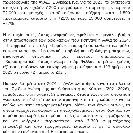
πρωτοβουλίες της ΑνΑΔ. Συγκεκριμένα, για το 2023, τα αντίστοιχα
στοιχεία ήταν σχεδόν 7.200 προγράμματα κατάρτισης με περίπου
72.000 συμμετοχές, καταδεικνύοντας αύξηση κατά 1.500
προγράμματα κατάρτισης ή +21% και κατά 19.000 συμμετοχές ή
+27%.
Η επιτυχία αυτή, όπως αναφέρθηκε, οφείλεται σε μεγάλο βαθμό
στην απλοποίηση των διαδικασιών που εισήγαγε η ΑνΑΔ το 2024.
Η ψηφιακή της πύλη «Ερμής» διαδραμάτισε καθοριστικό ρόλο,
επιτρέποντας την ηλεκτρονική υποβολή και αξιολόγηση αιτήσεων,
μειώνοντας σημαντικά τους χρόνους διεκπεραίωσης.
Χαρακτηριστικά, όπως ανέφερε ο Δρ Φελλάς, ο μέσος χρόνος
εξέτασης αιτήσεων για επιχορηγήσεις μειώθηκε από 193 ημέρες το
2023 σε μόλις 72 ημέρες το 2024.
Παράλληλα, μέσα στο 2024, η ΑνΑΔ υλοποίησε έργα στο πλαίσιο
του Σχεδίου Ανάκαμψης και Ανθεκτικότητας Κύπρου (2021-2026),
εστιάζοντας στην ανάπτυξη ψηφιακών δεξιοτήτων, στην απόκτηση
γνώσεων και δεξιοτήτων στην πράσινη και στη γαλάζια οικονομία
καθώς και στην επιχειρηματικότητα. Μέσω των έργων αυτών, τα
οποία παρέχονται δωρεάν σε απασχολούμενους στον ιδιωτικό, τον
δημόσιο και ευρύτερο δημόσιο τομέα, σε αυτοτελώς εργαζόμενους
και σε ανέργους, περισσότεροι από 7.300 συμμετέχοντες
επωφελήθηκαν από προγράμματα κατάρτισης, με το συνολικό
κόστος να ανέρχεται σε 1,6 εκατομμύρια ευρώ.