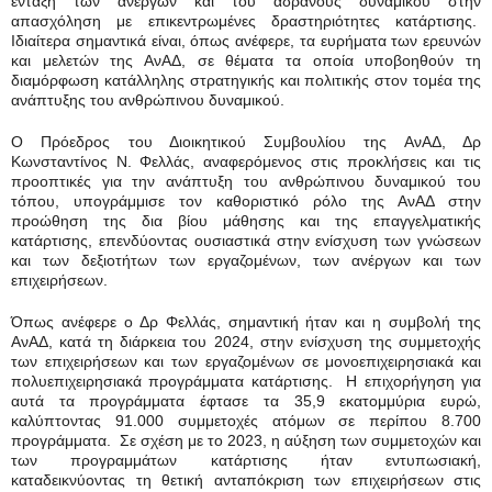
ένταξη των ανέργων και του αδρανούς δυναμικού στην
απασχόληση με επικεντρωμένες δραστηριότητες κατάρτισης.
Ιδιαίτερα σημαντικά είναι, όπως ανέφερε, τα ευρήματα των ερευνών
και μελετών της ΑνΑΔ, σε θέματα τα οποία υποβοηθούν τη
διαμόρφωση κατάλληλης στρατηγικής και πολιτικής στον τομέα της
ανάπτυξης του ανθρώπινου δυναμικού.
Ο Πρόεδρος του Διοικητικού Συμβουλίου της ΑνΑΔ, Δρ
Κωνσταντίνος Ν. Φελλάς, αναφερόμενος στις προκλήσεις και τις
προοπτικές για την ανάπτυξη του ανθρώπινου δυναμικού του
τόπου, υπογράμμισε τον καθοριστικό ρόλο της ΑνΑΔ στην
προώθηση της δια βίου μάθησης και της επαγγελματικής
κατάρτισης, επενδύοντας ουσιαστικά στην ενίσχυση των γνώσεων
και των δεξιοτήτων των εργαζομένων, των ανέργων και των
επιχειρήσεων.
Όπως ανέφερε ο Δρ Φελλάς, σημαντική ήταν και η συμβολή της
ΑνΑΔ, κατά τη διάρκεια του 2024, στην ενίσχυση της συμμετοχής
των επιχειρήσεων και των εργαζομένων σε μονοεπιχειρησιακά και
πολυεπιχειρησιακά προγράμματα κατάρτισης. Η επιχορήγηση για
αυτά τα προγράμματα έφτασε τα 35,9 εκατομμύρια ευρώ,
καλύπτοντας 91.000 συμμετοχές ατόμων σε περίπου 8.700
προγράμματα. Σε σχέση με το 2023, η αύξηση των συμμετοχών και
των προγραμμάτων κατάρτισης ήταν εντυπωσιακή,
καταδεικνύοντας τη θετική ανταπόκριση των επιχειρήσεων στις