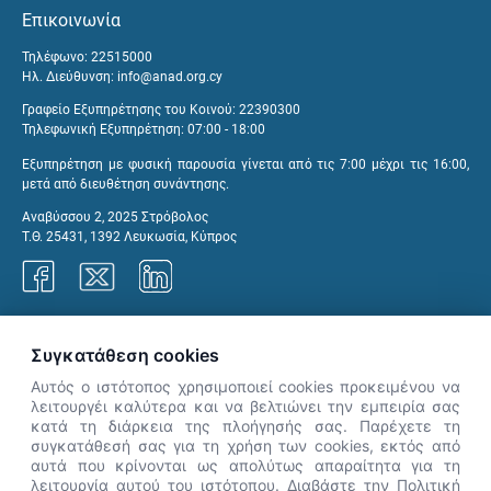
Επικοινωνία
Τηλέφωνο: 22515000
Ηλ. Διεύθυνση:
info@anad.org.cy
Γραφείο Εξυπηρέτησης του Κοινού: 22390300
Τηλεφωνική Εξυπηρέτηση: 07:00 - 18:00
Εξυπηρέτηση με φυσική παρουσία γίνεται από τις 7:00 μέχρι τις 16:00,
μετά από διευθέτηση συνάντησης.
Αναβύσσου 2, 2025 Στρόβολος
Τ.Θ. 25431, 1392 Λευκωσία, Κύπρος
Γραφεία ΑνΑΔ
Συγκατάθεση cookies
Αυτός ο ιστότοπος χρησιμοποιεί cookies προκειμένου να
λειτουργέι καλύτερα και να βελτιώνει την εμπειρία σας
κατά τη διάρκεια της πλοήγησής σας. Παρέχετε τη
×
συγκατάθεσή σας για τη χρήση των cookies, εκτός από
👋 Καλώς ήρθες! Είμαι η Νόησις.
αυτά που κρίνονται ως απολύτως απαραίτητα για τη
Πες μου πώς μπορώ να σε βοηθήσω
λειτουργία αυτού του ιστότοπου. Διαβάστε την Πολιτική