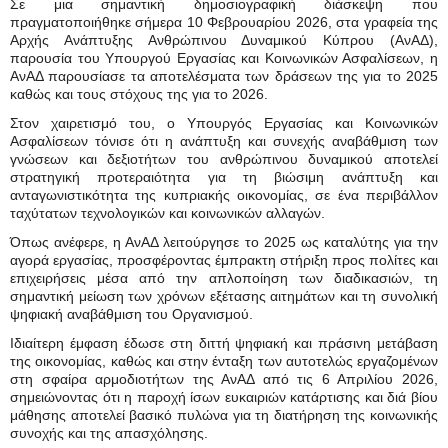
Σε μια σημαντική δημοσιογραφική διάσκεψη που
πραγματοποιήθηκε σήμερα 10 Φεβρουαρίου 2026, στα γραφεία της
Αρχής Ανάπτυξης Ανθρώπινου Δυναμικού Κύπρου (ΑνΑΔ),
παρουσία του Υπουργού Εργασίας και Κοινωνικών Ασφαλίσεων, η
ΑνΑΔ παρουσίασε τα αποτελέσματα των δράσεων της για το 2025
καθώς και τους στόχους της για το 2026.
Στον χαιρετισμό του, ο Υπουργός Εργασίας και Κοινωνικών
Ασφαλίσεων τόνισε ότι η ανάπτυξη και συνεχής αναβάθμιση των
γνώσεων και δεξιοτήτων του ανθρώπινου δυναμικού αποτελεί
στρατηγική προτεραιότητα για τη βιώσιμη ανάπτυξη και
ανταγωνιστικότητα της κυπριακής οικονομίας, σε ένα περιβάλλον
ταχύτατων τεχνολογικών και κοινωνικών αλλαγών.
Όπως ανέφερε, η ΑνΑΔ λειτούργησε το 2025 ως καταλύτης για την
αγορά εργασίας, προσφέροντας έμπρακτη στήριξη προς πολίτες και
επιχειρήσεις μέσα από την απλοποίηση των διαδικασιών, τη
σημαντική μείωση των χρόνων εξέτασης αιτημάτων και τη συνολική
ψηφιακή αναβάθμιση του Οργανισμού.
Ιδιαίτερη έμφαση έδωσε στη διττή ψηφιακή και πράσινη μετάβαση
της οικονομίας, καθώς και στην ένταξη των αυτοτελώς εργαζομένων
στη σφαίρα αρμοδιοτήτων της ΑνΑΔ από τις 6 Απριλίου 2026,
σημειώνοντας ότι η παροχή ίσων ευκαιριών κατάρτισης και διά βίου
μάθησης αποτελεί βασικό πυλώνα για τη διατήρηση της κοινωνικής
συνοχής και της απασχόλησης.