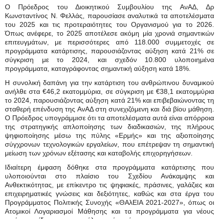
Ο Πρόεδρος του Διοικητικού Συμβουλίου της ΑνΑΔ, Δρ
Κωνσταντίνος Ν. Φελλάς, παρουσίασε αναλυτικά τα αποτελέσματα
του 2025 και τις προτεραιότητες του Οργανισμού για το 2026.
Όπως ανέφερε, το 2025 αποτέλεσε ακόμη μία χρονιά σημαντικών
επιτευγμάτων, με περισσότερες από 118.000 συμμετοχές σε
προγράμματα κατάρτισης, παρουσιάζοντας αύξηση κατά 21% σε
σύγκριση με το 2024, και σχεδόν 10.800 υλοποιημένα
προγράμματα, καταγράφοντας σημαντική αύξηση κατά 18%.
Η συνολική δαπάνη για την κατάρτιση του ανθρώπινου δυναμικού
ανήλθε στα €46,2 εκατομμύρια, σε σύγκριση με €38,1 εκατομμύρια
το 2024, παρουσιάζοντας αύξηση κατά 21% και επιβεβαιώνοντας τη
σταθερή επένδυση της ΑνΑΔ στη συνεχιζόμενη και διά βίου μάθηση.
Ο Πρόεδρος υπογράμμισε ότι τα αποτελέσματα αυτά είναι απόρροια
της στρατηγικής απλοποίησης των διαδικασιών, της πλήρους
ψηφιοποίησης μέσω της πύλης «Ερμής» και της αξιοποίησης
σύγχρονων τεχνολογικών εργαλείων, που επέτρεψαν τη σημαντική
μείωση των χρόνων εξέτασης και καταβολής επιχορηγήσεων.
Ιδιαίτερη έμφαση δόθηκε στα προγράμματα κατάρτισης που
υλοποιούνται στο πλαίσιο του Σχεδίου Ανάκαμψης και
Ανθεκτικότητας, με επίκεντρο τις ψηφιακές, πράσινες, γαλάζιες και
επιχειρηματικές γνώσεις και δεξιότητες, καθώς και στα έργα του
Προγράμματος Πολιτικής Συνοχής «ΘΑλΕΙΑ 2021-2027», όπως οι
Ατομικοί Λογαριασμοί Μάθησης και τα προγράμματα για νέους