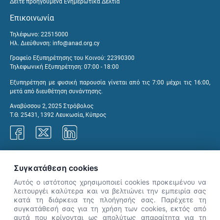
Δείτε προηγούμενα Ενημερωτικά Δελτία
Επικοινωνία
Τηλέφωνο: 22515000
Ηλ. Διεύθυνση:
info@anad.org.cy
Γραφείο Εξυπηρέτησης του Κοινού: 22390300
Τηλεφωνική Εξυπηρέτηση: 07:00 - 18:00
Εξυπηρέτηση με φυσική παρουσία γίνεται από τις 7:00 μέχρι τις 16:00,
μετά από διευθέτηση συνάντησης.
Αναβύσσου 2, 2025 Στρόβολος
Τ.Θ. 25431, 1392 Λευκωσία, Κύπρος
Γραφεία ΑνΑΔ
Συγκατάθεση cookies
Αυτός ο ιστότοπος χρησιμοποιεί cookies προκειμένου να
λειτουργέι καλύτερα και να βελτιώνει την εμπειρία σας
κατά τη διάρκεια της πλοήγησής σας. Παρέχετε τη
×
συγκατάθεσή σας για τη χρήση των cookies, εκτός από
👋 Καλώς ήρθες! Είμαι η Νόησις.
αυτά που κρίνονται ως απολύτως απαραίτητα για τη