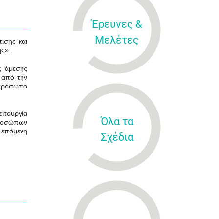
Έρευνες &
Μελέτες
ισης και
ής».
ς άμεσης
 από την
 πρόσωπο
ειτουργία
Όλα τα
 προσώπων
ν επόμενη
Σχέδια