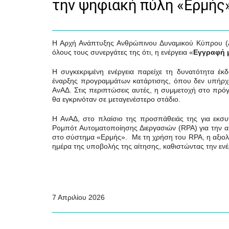
την ψηφιακή πύλη «Ερμή
Η Αρχή Ανάπτυξης Ανθρώπινου Δυναμικού Κύπρου (ΑνΑ
όλους τους συνεργάτες της ότι, η ενέργεια «
Εγγραφή 
Η συγκεκριμένη ενέργεια παρείχε τη δυνατότητα 
έναρξης προγραμμάτων κατάρτισης, όπου δεν υπήρχε
ΑνΑΔ. Στις περιπτώσεις αυτές, η συμμετοχή στο πρ
θα εγκρινόταν σε μεταγενέστερο στάδιο.
Η ΑνΑΔ,
στο πλαίσιο της προσπάθειάς της για εκσυγ
Ρομπότ Αυτοματοποίησης Διεργασιών (
RPA
) για την
στο σύστημα «Ερμής». Με τη χρήση του
RPA
, η αξι
ημέρα της υποβολής της αίτησης, καθιστώντας την εν
7 Απριλίου 2026