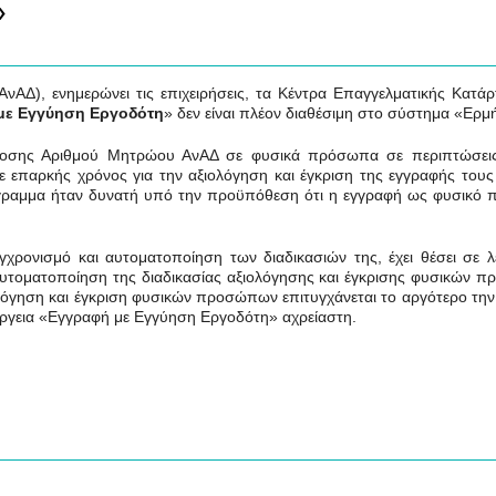
ς»
Δ), ενημερώνει τις επιχειρήσεις, τα Κέντρα Επαγγελματικής Κατάρτ
με Εγγύηση Εργοδότη
» δεν είναι πλέον διαθέσιμη στο σύστημα «Ερμ
έκδοσης Αριθμού Μητρώου ΑνΑΔ σε φυσικά πρόσωπα σε περιπτώσει
 επαρκής χρόνος για την αξιολόγηση και έγκριση της εγγραφής τους
όγραμμα ήταν δυνατή υπό την προϋπόθεση ότι η εγγραφή ως φυσικό
χρονισμό και αυτοματοποίηση των διαδικασιών της, έχει θέσει σε λ
 αυτοματοποίηση της διαδικασίας αξιολόγησης και έγκρισης φυσικών
ολόγηση και έγκριση φυσικών προσώπων επιτυγχάνεται το αργότερο τη
έργεια
«Εγγραφή με Εγγύηση Εργοδότη» αχρείαστη.