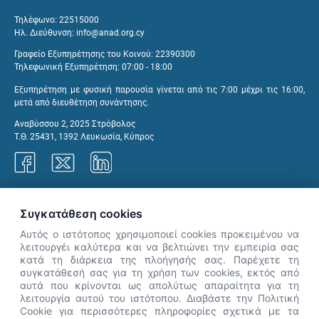
Τηλέφωνο: 22515000
Ηλ. Διεύθυνση:
info@anad.org.cy
Γραφείο Εξυπηρέτησης του Κοινού: 22390300
Τηλεφωνική Εξυπηρέτηση: 07:00 - 18:00
Εξυπηρέτηση με φυσική παρουσία γίνεται από τις 7:00 μέχρι τις 16:00,
μετά από διευθέτηση συνάντησης.
Αναβύσσου 2, 2025 Στρόβολος
Τ.Θ. 25431, 1392 Λευκωσία, Κύπρος
Γραφεία ΑνΑΔ
Συγκατάθεση cookies
Αυτός ο ιστότοπος χρησιμοποιεί cookies προκειμένου να
λειτουργέι καλύτερα και να βελτιώνει την εμπειρία σας
κατά τη διάρκεια της πλοήγησής σας. Παρέχετε τη
×
συγκατάθεσή σας για τη χρήση των cookies, εκτός από
👋 Καλώς ήρθες! Είμαι η Νόησις.
αυτά που κρίνονται ως απολύτως απαραίτητα για τη
Πες μου πώς μπορώ να σε βοηθήσω
λειτουργία αυτού του ιστότοπου. Διαβάστε την Πολιτική
Cookie για περισσότερες πληροφορίες σχετικά με τα
σήμερα.