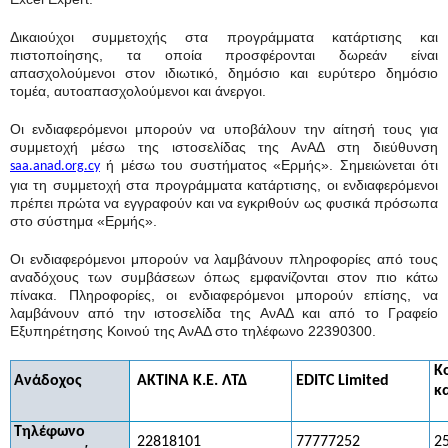
Δικαιούχοι συμμετοχής στα προγράμματα κατάρτισης και
πιστοποίησης, τα οποία προσφέρονται δωρεάν είναι
απασχολούμενοι στον ιδιωτικό, δημόσιο και ευρύτερο δημόσιο
τομέα, αυτοαπασχολούμενοι και άνεργοι.
Οι ενδιαφερόμενοι μπορούν να υποβάλουν την αίτησή τους για
συμμετοχή μέσω της ιστοσελίδας της ΑνΑΔ στη διεύθυνση
ή μέσω του συστήματος «Ερμής». Σημειώνεται ότι
saa
.anad.org.cy
για τη συμμετοχή στα προγράμματα κατάρτισης, οι ενδιαφερόμενοι
πρέπει πρώτα να εγγραφούν και να εγκριθούν ως φυσικά πρόσωπα
στο σύστημα «Ερμής».
Οι ενδιαφερόμενοι μπορούν να λαμβάνουν πληροφορίες από τους
αναδόχους των συμβάσεων όπως εμφανίζονται στον πιο κάτω
πίνακα. Πληροφορίες, οι ενδιαφερόμενοι μπορούν επίσης, να
λαμβάνουν από την ιστοσελίδα της ΑνΑΔ και από το Γραφείο
Εξυπηρέτησης Κοινού της ΑνΑΔ στο τηλέφωνο 22390300.
Κο
Ανάδοχος
ΑΚΤΙΝΑ Κ.Ε. ΛΤΔ
EDITC Limited
κ
Τηλέφωνο
22
818101
77777252
25