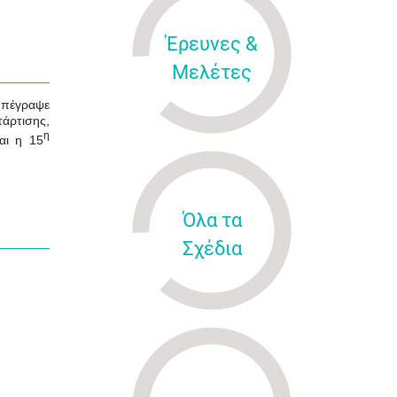
Έρευνες &
Μελέτες
υπέγραψε
τάρτισης,
η
αι η 15
Όλα τα
Σχέδια