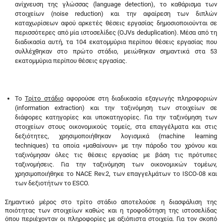
ανίχνευση της γλώσσας (language detection), το καθάρισμα των
στοιχείων (noise reduction) και την αφαίρεση των διπλών
καταχωρίσεων αφού αρκετές θέσεις εργασίας δημοσιοποιούνται σε
περισσότερες από μία ιστοσελίδες (OJVs deduplication). Μέσα από τη
διαδικασία αυτή, τα 104 εκατομμύρια περίπου θέσεις εργασίας που
συλλέχθηκαν στο πρώτο στάδιο, μειώθηκαν σημαντικά στα 53
εκατομμύρια περίπου θέσεις εργασίας.
Το
Τρίτο στάδιο
αφορούσε στη διαδικασία εξαγωγής πληροφοριών
(information extraction) και την ταξινόμηση των στοιχείων σε
διάφορες κατηγορίες και υποκατηγορίες. Για την ταξινόμηση των
στοιχείων στους οικονομικούς τομείς, στα επαγγέλματα και στις
δεξιότητες, χρησιμοποιήθηκαν λογισμικά (machine learning
techniques) τα οποία «μαθαίνουν» με την πάροδο του χρόνου και
ταξινόμησαν όλες τις θέσεις εργασίας με βάση τις πρότυπες
ταξινομήσεις. Για την ταξινόμηση των οικονομικών τομέων,
χρησιμοποιήθηκε το NACE Rev.2, των επαγγελμάτων το ISCO-08 και
των δεξιοτήτων το ESCO.
Σημαντικό μέρος στο τρίτο στάδιο αποτελούσε η διασφάλιση της
ποιότητας των στοιχείων καθώς και η τροφοδότηση της ιστοσελίδας
όπου περιέχονταν οι πληροφορίες με αξιόπιστα στοιχεία. Για τον σκοπό