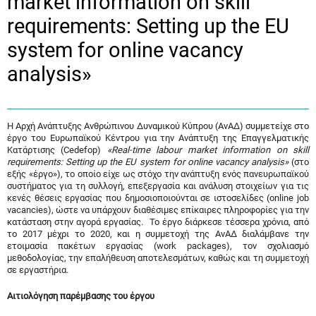
market information on skill
requirements: Setting up the EU
system for online vacancy
analysis»
Η Αρχή Ανάπτυξης Ανθρώπινου Δυναμικού Κύπρου (ΑνΑΔ) συμμετείχε στο
έργο του Ευρωπαϊκού Κέντρου για την Ανάπτυξη της Επαγγελματικής
Κατάρτισης (Cedefop)
«Real-time labour market information on skill
requirements: Setting up the EU system for online vacancy analysis»
(στο
εξής «έργο»), το οποίο είχε ως στόχο την ανάπτυξη ενός πανευρωπαϊκού
συστήματος για τη συλλογή, επεξεργασία και ανάλυση στοιχείων για τις
κενές θέσεις εργασίας που δημοσιοποιούνται σε ιστοσελίδες (online job
vacancies), ώστε να υπάρχουν διαθέσιμες επίκαιρες πληροφορίες για την
κατάσταση στην αγορά εργασίας. Το έργο διάρκεσε τέσσερα χρόνια, από
το 2017 μέχρι το 2020, και η συμμετοχή της ΑνΑΔ διαλάμβανε την
ετοιμασία πακέτων εργασίας (work packages), τον σχολιασμό
μεθοδολογίας, την επαλήθευση αποτελεσμάτων, καθώς και τη συμμετοχή
σε εργαστήρια.
Αιτιολόγηση παρέμβασης του έργου