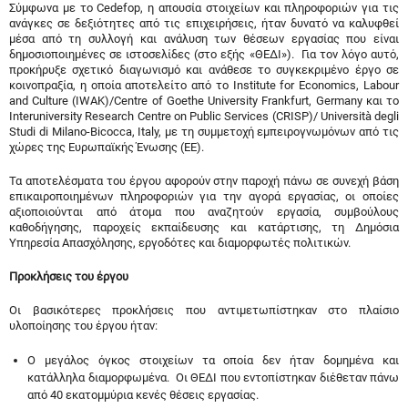
Σύμφωνα με το Cedefop, η απουσία στοιχείων και πληροφοριών για τις
ανάγκες σε δεξιότητες από τις επιχειρήσεις, ήταν δυνατό να καλυφθεί
μέσα από τη συλλογή και ανάλυση των θέσεων εργασίας που είναι
δημοσιοποιημένες σε ιστοσελίδες (στο εξής «ΘΕΔΙ»). Για τον λόγο αυτό,
προκήρυξε σχετικό διαγωνισμό και ανάθεσε το συγκεκριμένο έργο σε
κοινοπραξία, η οποία αποτελείτο από το Institute for Economics, Labour
and Culture (IWAK)/Centre of Goethe University Frankfurt, Germany και το
Interuniversity Research Centre on Public Services (CRISP)/ Università degli
Studi di Milano-Bicocca, Italy, με τη συμμετοχή εμπειρογνωμόνων από τις
χώρες της Ευρωπαϊκής Ένωσης (ΕΕ).
Τα αποτελέσματα του έργου αφορούν στην παροχή πάνω σε συνεχή βάση
επικαιροποιημένων πληροφοριών για την αγορά εργασίας, οι οποίες
αξιοποιούνται από άτομα που αναζητούν εργασία, συμβούλους
καθοδήγησης, παροχείς εκπαίδευσης και κατάρτισης, τη Δημόσια
Υπηρεσία Απασχόλησης, εργοδότες και διαμορφωτές πολιτικών.
Προκλήσεις του έργου
Οι βασικότερες προκλήσεις που αντιμετωπίστηκαν στο πλαίσιο
υλοποίησης του έργου ήταν:
Ο μεγάλος όγκος στοιχείων τα οποία δεν ήταν δομημένα και
κατάλληλα διαμορφωμένα. Οι ΘΕΔΙ που εντοπίστηκαν διέθεταν πάνω
από 40 εκατομμύρια κενές θέσεις εργασίας.