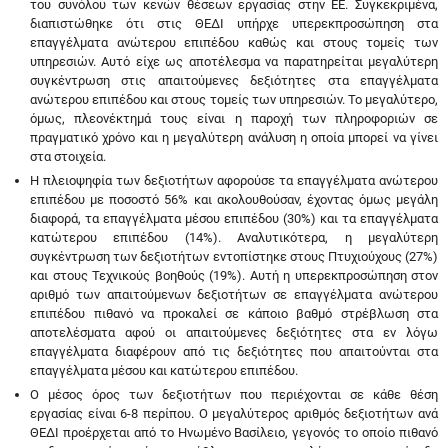
του συνόλου των κενών θέσεων εργασίας στην ΕΕ. Συγκεκριμένα,
διαπιστώθηκε ότι στις ΘΕΔΙ υπήρχε υπερεκπροσώπηση στα
επαγγέλματα ανώτερου επιπέδου καθώς και στους τομείς των
υπηρεσιών. Αυτό είχε ως αποτέλεσμα να παρατηρείται μεγαλύτερη
συγκέντρωση στις απαιτούμενες δεξιότητες στα επαγγέλματα
ανώτερου επιπέδου και στους τομείς των υπηρεσιών. Το μεγαλύτερο,
όμως, πλεονέκτημά τους είναι η παροχή των πληροφοριών σε
πραγματικό χρόνο και η μεγαλύτερη ανάλυση η οποία μπορεί να γίνει
στα στοιχεία.
Η πλειοψηφία των δεξιοτήτων αφορούσε τα επαγγέλματα ανώτερου
επιπέδου με ποσοστό 56% και ακολουθούσαν, έχοντας όμως μεγάλη
διαφορά, τα επαγγέλματα μέσου επιπέδου (30%) και τα επαγγέλματα
κατώτερου επιπέδου (14%). Αναλυτικότερα, η μεγαλύτερη
συγκέντρωση των δεξιοτήτων εντοπίστηκε στους Πτυχιούχους (27%)
και στους Τεχνικούς βοηθούς (19%). Αυτή η υπερεκπροσώπηση στον
αριθμό των απαιτούμενων δεξιοτήτων σε επαγγέλματα ανώτερου
επιπέδου πιθανό να προκαλεί σε κάποιο βαθμό στρέβλωση στα
αποτελέσματα αφού οι απαιτούμενες δεξιότητες στα εν λόγω
επαγγέλματα διαφέρουν από τις δεξιότητες που απαιτούνται στα
επαγγέλματα μέσου και κατώτερου επιπέδου.
Ο μέσος όρος των δεξιοτήτων που περιέχονται σε κάθε θέση
εργασίας είναι 6-8 περίπου. Ο μεγαλύτερος αριθμός δεξιοτήτων ανά
ΘΕΔΙ προέρχεται από το Ηνωμένο Βασίλειο, γεγονός το οποίο πιθανό