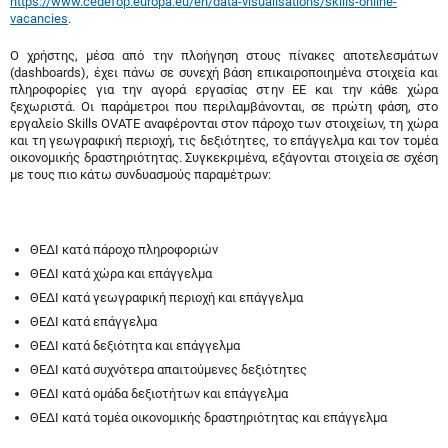
https://www.cedefop.europa.eu/en/data-visualisations/skills-online-
vacancies
.
Ο χρήστης, μέσα από την πλοήγηση στους πίνακες αποτελεσμάτων
(dashboards), έχει πάνω σε συνεχή βάση επικαιροποιημένα στοιχεία και
πληροφορίες για την αγορά εργασίας στην ΕΕ και την κάθε χώρα
ξεχωριστά. Οι παράμετροι που περιλαμβάνονται, σε πρώτη φάση, στο
εργαλείο Skills OVATE αναφέρονται στον πάροχο των στοιχείων, τη χώρα
και τη γεωγραφική περιοχή, τις δεξιότητες, το επάγγελμα και τον τομέα
οικονομικής δραστηριότητας. Συγκεκριμένα, εξάγονται στοιχεία σε σχέση
με τους πιο κάτω συνδυασμούς παραμέτρων:
ΘΕΔΙ κατά πάροχο πληροφοριών
ΘΕΔΙ κατά χώρα και επάγγελμα
ΘΕΔΙ κατά γεωγραφική περιοχή και επάγγελμα
ΘΕΔΙ κατά επάγγελμα
ΘΕΔΙ κατά δεξιότητα και επάγγελμα
ΘΕΔΙ κατά συχνότερα απαιτούμενες δεξιότητες
ΘΕΔΙ κατά ομάδα δεξιοτήτων και επάγγελμα
ΘΕΔΙ κατά τομέα οικονομικής δραστηριότητας και επάγγελμα