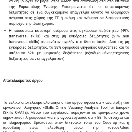
να δημιουργεί εν μέρει στρέβλωση στα αποτελέσματα στο επίπεδο
της Ευρωπαϊκής Ένωσης. Επισημαίνεται ότι οι απαιτούμενες
δεξιότητες σε ένα συγκεκριμένο επάγγελμα δυνατό να διαφέρουν
ανάμεσα στις χώρες της ΕΕ ή ακόμη και ανάμεσα σε διαφορετικές
περιοχές της ίδιας χώρας.
Η ποσοστιαία κατανομή ανάμεσα στις εγκάρσιες δεξιότητες (49%
transversal skills) και στις μη εγκάρσιες δεξιότητες (51% non
transversal skills) κυμαινόταν σχεδόν στα ίδια επίπεδα. Από τις μη
εγκάρσιες δεξιότητες, το 38% αφορούσε ψηφιακές δεξιότητες και το
υπόλοιπο 62% μη ψηφιακές δεξιότητες (εξειδικευμένες/τεχνικές
δεξιότητες των επαγγελμάτων).
Αποτέλεσμα του έργου
Το τελικό αποτέλεσμα υλοποίησης του έργου αφορά στην ανάπτυξη του
εργαλείου πλοήγησης «Skills Online Vacancy Analysis Tool for Europe»
(Skills OVATE). Μέσω του εργαλείου, παρέχονται σε πραγματικό χρόνο
σημαντικές πληροφορίες για την αγορά εργασίας στην ΕΕ. Τα στοιχεία και
οι πληροφορίες βρίσκονται στον δικτυακό τόπο του Cedefop και η
πρόσβαση είναι ελεύθερη μέσω της ιστοσελίδας