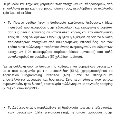
Οι μέθοδοι και τεχνικές χειρισμού των στοιχείων και πληροφοριών, από
τη συλλογή μέχρι και τη δημοσιοποίησή τους, περιλάμβανε τα ακόλουθα
τρία βασικά στάδια:
Το
Πρώτο στάδιο
ήταν η διαδικασία κατάποσης δεδομένων (data
ingestion) που αφορούσε στην εξασφάλιση και εισαγωγή στοιχείων
από τις θέσεις εργασίας σε ιστοσελίδες καθώς και την αποθήκευση
τους σε βάση δεδομένων. Επιδίωξη ήταν η εξασφάλιση όσο το δυνατό
περισσότερων στοιχείων από καθιερωμένες ιστοσελίδες. Με τον
τρόπο αυτό συλλέχθηκε τεράστιος όγκος ανομοιογενών και αδόμητων
στοιχείων (104 εκατομμύρια περίπου θέσεις εργασίας) από πολύ
μεγάλο αριθμό ιστοσελίδων (57 χιλιάδες περίπου).
Για τη συλλογή όσο το δυνατό πιο καθαρών και δομημένων στοιχείων,
μετά από συμφωνία με τις ιστοσελίδες (51%), χρησιμοποιήθηκε το
Application Programming Interface (API) ώστε τα στοιχεία να
αποστέλλονται αυτόματα και δομημένα. Στις περιπτώσεις που τέτοια
συμφωνία δεν ήταν δυνατή, τα στοιχεία συλλέχθηκαν με τεχνικές scraping
(25%) και crawling (23%).
Το
Δεύτερο στάδιο
περιλάμβανε τη διαδικασία πρώτης επεξεργασίας
των στοιχείων (data pre-processing), η οποία αφορούσε στην