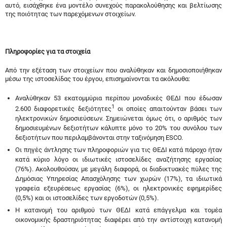
αυτό, εισάχθηκε ένα μοντέλο συνεχούς παρακολούθησης και βελτίωσης
της ποιότητας των παρεχόμενων στοιχείων.
Πληροφορίες για τα στοιχεία
Από την εξέταση των στοιχείων που αναλύθηκαν και δημοσιοποιήθηκαν
μέσω της ιστοσελίδας του έργου, επισημαίνονται τα ακόλουθα:
Αναλύθηκαν 53 εκατομμύρια περίπου μοναδικές ΘΕΔΙ που έδωσαν
1
2.600 διαφορετικές δεξιότητες
οι οποίες απαιτούνταν βάσει των
ηλεκτρονικών δημοσιεύσεων. Σημειώνεται όμως ότι, ο αριθμός των
δημοσιευμένων δεξιοτήτων κάλυπτε μόνο το 20% του συνόλου των
δεξιοτήτων που περιλαμβάνονται στην ταξινόμηση ESCO.
Οι πηγές άντλησης των πληροφοριών για τις ΘΕΔΙ κατά πάροχο ήταν
κατά κύριο λόγο οι ιδιωτικές ιστοσελίδες αναζήτησης εργασίας
(76%). Ακολουθούσαν, με μεγάλη διαφορά, οι διαδικτυακές πύλες της
Δημόσιας Υπηρεσίας Απασχόλησης των χωρών (17%), τα ιδιωτικά
γραφεία εξευρέσεως εργασίας (6%), οι ηλεκτρονικές εφημερίδες
(0,5%) και οι ιστοσελίδες των εργοδοτών (0,5%).
Η κατανομή του αριθμού των ΘΕΔΙ κατά επάγγελμα και τομέα
οικονομικής δραστηριότητας διαφέρει από την αντίστοιχη κατανομή