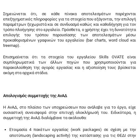
Σημειώνεται ότι, σε κάθε πίνακα αποτελεσμάτων παρέχονται
επεξηγηματικές πληροφορίες για τα στοιχεία που εξάγονται, την επιλογή
παραμέτρων ξεχωριστά και σε συνδυασμό καθώς και καθοδήγηση για τον
τρόπο πλοήγησης στο εργαλείο. Πρόσθετα, ο χρήστης έχει τη δυνατότητα
επιλογής του τρόπου παρουσίασης των αποτελεσμάτων μέσω
προκαθορισμένων γραφικών του εργαλείου (bar charts, word cloud και
treemap).
Επισημαίνεται ότι τα στοιχεία του εργαλείου Skills OVATE είναι
συμπληρωματικά των άλλων πηγών που χρησιμοποιούνται για
παρακολούθηση της αγοράς εργασίας και η αξιοποίηση τους βρίσκεται
ακόμη στα αρχικά στάδια.
Απολογισμός συμμετοχής της ΑνΑΔ
Η ΑνΑΔ, στο πλαίσιο των υποχρεώσεων που ανάλαβε για το έργο, είχε
ουσιαστική συνεισφορά στην επιτυχή ολοκλήρωσή του. Ειδικότερα, η
συμμετοχή της ΑνΑΔ διαλάμβανε τα ακόλουθα:
Ετοιμασία 4 πακέτων εργασίας (work packages) σε σχέση με την
αποτύπωση (landscaping activity) της κατάστασης για τις ΘΕΔΙ στην