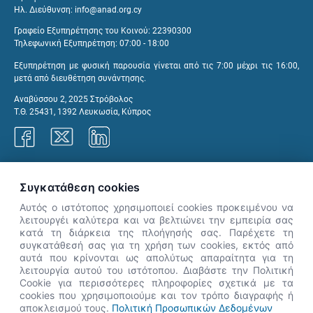
Ηλ. Διεύθυνση:
info@anad.org.cy
Γραφείο Εξυπηρέτησης του Κοινού: 22390300
Τηλεφωνική Εξυπηρέτηση: 07:00 - 18:00
Εξυπηρέτηση με φυσική παρουσία γίνεται από τις 7:00 μέχρι τις 16:00,
μετά από διευθέτηση συνάντησης.
Αναβύσσου 2, 2025 Στρόβολος
Τ.Θ. 25431, 1392 Λευκωσία, Κύπρος
Γραφεία ΑνΑΔ
Συγκατάθεση cookies
Αυτός ο ιστότοπος χρησιμοποιεί cookies προκειμένου να
λειτουργέι καλύτερα και να βελτιώνει την εμπειρία σας
κατά τη διάρκεια της πλοήγησής σας. Παρέχετε τη
×
συγκατάθεσή σας για τη χρήση των cookies, εκτός από
👋 Καλώς ήρθες! Είμαι η Νόησις.
αυτά που κρίνονται ως απολύτως απαραίτητα για τη
Πες μου πώς μπορώ να σε βοηθήσω
λειτουργία αυτού του ιστότοπου. Διαβάστε την Πολιτική
Cookie για περισσότερες πληροφορίες σχετικά με τα
σήμερα.
cookies που χρησιμοποιούμε και τον τρόπο διαγραφής ή
αποκλεισμού τους.
Πολιτική Προσωπικών Δεδομένων