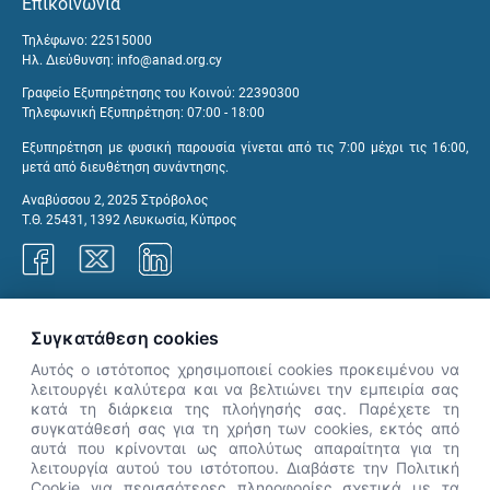
Επικοινωνία
Τηλέφωνο: 22515000
Ηλ. Διεύθυνση:
info@anad.org.cy
Γραφείο Εξυπηρέτησης του Κοινού: 22390300
Τηλεφωνική Εξυπηρέτηση: 07:00 - 18:00
Εξυπηρέτηση με φυσική παρουσία γίνεται από τις 7:00 μέχρι τις 16:00,
μετά από διευθέτηση συνάντησης.
Αναβύσσου 2, 2025 Στρόβολος
Τ.Θ. 25431, 1392 Λευκωσία, Κύπρος
Γραφεία ΑνΑΔ
Συγκατάθεση cookies
Αυτός ο ιστότοπος χρησιμοποιεί cookies προκειμένου να
λειτουργέι καλύτερα και να βελτιώνει την εμπειρία σας
κατά τη διάρκεια της πλοήγησής σας. Παρέχετε τη
×
συγκατάθεσή σας για τη χρήση των cookies, εκτός από
👋 Καλώς ήρθες! Είμαι η Νόησις.
αυτά που κρίνονται ως απολύτως απαραίτητα για τη
Πες μου πώς μπορώ να σε βοηθήσω
λειτουργία αυτού του ιστότοπου. Διαβάστε την Πολιτική
Cookie για περισσότερες πληροφορίες σχετικά με τα