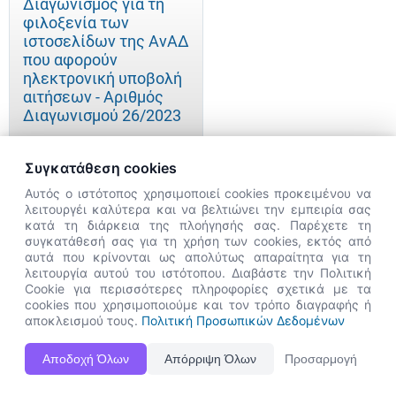
Διαγωνισμός για τη
φιλοξενία των
ιστοσελίδων της ΑνΑΔ
που αφορούν
ηλεκτρονική υποβολή
αιτήσεων - Αριθμός
Διαγωνισμού 26/2023
Συγκατάθεση cookies
Αυτός ο ιστότοπος χρησιμοποιεί cookies προκειμένου να
Διαγωνισμός για την
λειτουργέι καλύτερα και να βελτιώνει την εμπειρία σας
παροχή υπηρεσιών
κατά τη διάρκεια της πλοήγησής σας. Παρέχετε τη
υποδοχής και φύλαξης
×
συγκατάθεσή σας για τη χρήση των cookies, εκτός από
στο κτήριο της Αρχής
👋 Καλώς ήρθες! Είμαι η Νόησις.
αυτά που κρίνονται ως απολύτως απαραίτητα για τη
Ανάπτυξης
Πες μου πώς μπορώ να σε βοηθήσω
λειτουργία αυτού του ιστότοπου. Διαβάστε την Πολιτική
Ανθρώπινου
Cookie για περισσότερες πληροφορίες σχετικά με τα
σήμερα.
cookies που χρησιμοποιούμε και τον τρόπο διαγραφής ή
Δυναμικού Κύπρου για
αποκλεισμού τους.
Πολιτική Προσωπικών Δεδομένων
περίοδο τριών (3)
ετών - Αρ.
Αποδοχή Όλων
Απόρριψη Όλων
Προσαρμογή
Διαγωνισμού 22/2023