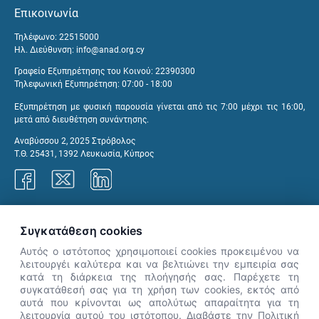
Επικοινωνία
Τηλέφωνο: 22515000
Ηλ. Διεύθυνση:
info@anad.org.cy
Γραφείο Εξυπηρέτησης του Κοινού: 22390300
Τηλεφωνική Εξυπηρέτηση: 07:00 - 18:00
Εξυπηρέτηση με φυσική παρουσία γίνεται από τις 7:00 μέχρι τις 16:00,
μετά από διευθέτηση συνάντησης.
Αναβύσσου 2, 2025 Στρόβολος
Τ.Θ. 25431, 1392 Λευκωσία, Κύπρος
Γραφεία ΑνΑΔ
Συγκατάθεση cookies
Αυτός ο ιστότοπος χρησιμοποιεί cookies προκειμένου να
λειτουργέι καλύτερα και να βελτιώνει την εμπειρία σας
κατά τη διάρκεια της πλοήγησής σας. Παρέχετε τη
×
συγκατάθεσή σας για τη χρήση των cookies, εκτός από
👋 Καλώς ήρθες! Είμαι η Νόησις.
αυτά που κρίνονται ως απολύτως απαραίτητα για τη
Πες μου πώς μπορώ να σε βοηθήσω
λειτουργία αυτού του ιστότοπου. Διαβάστε την Πολιτική