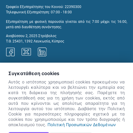
Γραφείο Εξυπηρέτησης του Κοινού: 22390300
Τηλεφωνική Εξυπηρέτηση: 07:00 - 18:00
Εξυπηρέτηση με φυσική παρουσία γίνεται από τις 7:00 μέχρι τις 16:00,
μετά από διευθέτηση συνάντησης.
Αναβύσσου 2, 2025 Στρόβολος
Τ.Θ. 25431, 1392 Λευκωσία, Κύπρος
Γραφεία ΑνΑΔ
Συγκατάθεση cookies
Αυτός ο ιστότοπος χρησιμοποιεί cookies προκειμένου να
λειτουργέι καλύτερα και να βελτιώνει την εμπειρία σας
κατά τη διάρκεια της πλοήγησής σας. Παρέχετε τη
×
συγκατάθεσή σας για τη χρήση των cookies, εκτός από
👋 Καλώς ήρθες! Είμαι η Νόησις.
αυτά που κρίνονται ως απολύτως απαραίτητα για τη
Πες μου πώς μπορώ να σε βοηθήσω
λειτουργία αυτού του ιστότοπου. Διαβάστε την Πολιτική
Cookie για περισσότερες πληροφορίες σχετικά με τα
σήμερα.
cookies που χρησιμοποιούμε και τον τρόπο διαγραφής ή
αποκλεισμού τους.
Πολιτική Προσωπικών Δεδομένων