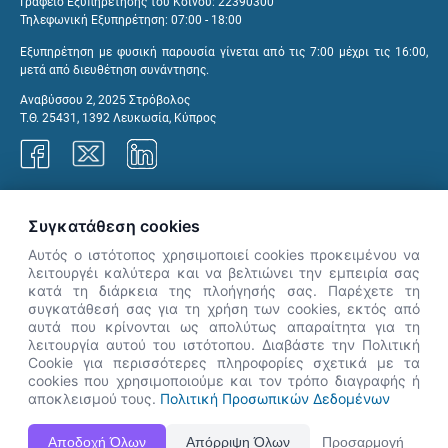
Γραφείο Εξυπηρέτησης του Κοινού: 22390300
Τηλεφωνική Εξυπηρέτηση: 07:00 - 18:00
Εξυπηρέτηση με φυσική παρουσία γίνεται από τις 7:00 μέχρι τις 16:00,
μετά από διευθέτηση συνάντησης.
Αναβύσσου 2, 2025 Στρόβολος
Τ.Θ. 25431, 1392 Λευκωσία, Κύπρος
Γραφεία ΑνΑΔ
Συγκατάθεση cookies
Αυτός ο ιστότοπος χρησιμοποιεί cookies προκειμένου να
λειτουργέι καλύτερα και να βελτιώνει την εμπειρία σας
κατά τη διάρκεια της πλοήγησής σας. Παρέχετε τη
×
συγκατάθεσή σας για τη χρήση των cookies, εκτός από
👋 Καλώς ήρθες! Είμαι η Νόησις.
αυτά που κρίνονται ως απολύτως απαραίτητα για τη
Πες μου πώς μπορώ να σε βοηθήσω
λειτουργία αυτού του ιστότοπου. Διαβάστε την Πολιτική
Cookie για περισσότερες πληροφορίες σχετικά με τα
σήμερα.
cookies που χρησιμοποιούμε και τον τρόπο διαγραφής ή
αποκλεισμού τους.
Πολιτική Προσωπικών Δεδομένων
Η Ιστοσελίδα ΑνΑΔ είναι πλήρως συμβατή με τις νεότερες εκδόσεις, Google Chrome, Mozilla Firefox,
Αποδοχή Όλων
Απόρριψη Όλων
Προσαρμογή
Apple Safari καθώς και Internet Explorer.