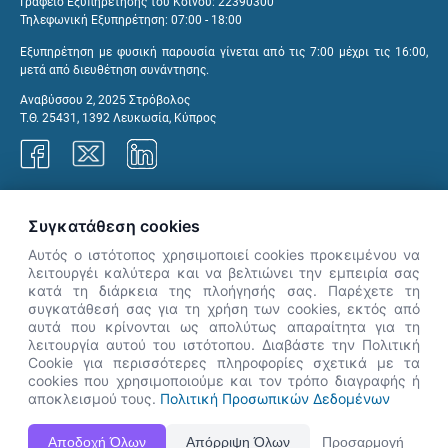
Γραφείο Εξυπηρέτησης του Κοινού: 22390300
Τηλεφωνική Εξυπηρέτηση: 07:00 - 18:00
Εξυπηρέτηση με φυσική παρουσία γίνεται από τις 7:00 μέχρι τις 16:00,
μετά από διευθέτηση συνάντησης.
Αναβύσσου 2, 2025 Στρόβολος
Τ.Θ. 25431, 1392 Λευκωσία, Κύπρος
Γραφεία ΑνΑΔ
Συγκατάθεση cookies
Αυτός ο ιστότοπος χρησιμοποιεί cookies προκειμένου να
λειτουργέι καλύτερα και να βελτιώνει την εμπειρία σας
κατά τη διάρκεια της πλοήγησής σας. Παρέχετε τη
×
συγκατάθεσή σας για τη χρήση των cookies, εκτός από
👋 Καλώς ήρθες! Είμαι η Νόησις.
αυτά που κρίνονται ως απολύτως απαραίτητα για τη
Πες μου πώς μπορώ να σε βοηθήσω
λειτουργία αυτού του ιστότοπου. Διαβάστε την Πολιτική
Cookie για περισσότερες πληροφορίες σχετικά με τα
σήμερα.
cookies που χρησιμοποιούμε και τον τρόπο διαγραφής ή
αποκλεισμού τους.
Πολιτική Προσωπικών Δεδομένων
Η Ιστοσελίδα ΑνΑΔ είναι πλήρως συμβατή με τις νεότερες εκδόσεις, Google Chrome, Mozilla Firefox,
Αποδοχή Όλων
Απόρριψη Όλων
Προσαρμογή
Apple Safari καθώς και Internet Explorer.