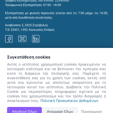
Γραφείο Εξυπηρέτησης του Κοινού: 22390300
Τηλεφωνική Εξυπηρέτηση: 07:00 - 18:00
Εξυπηρέτηση με φυσική παρουσία γίνεται από τις 7:00 μέχρι τις 16:00,
μετά από διευθέτηση συνάντησης.
Αναβύσσου 2, 2025 Στρόβολος
Τ.Θ. 25431, 1392 Λευκωσία, Κύπρος
Γραφεία ΑνΑΔ
Συγκατάθεση cookies
Αυτός ο ιστότοπος χρησιμοποιεί cookies προκειμένου να
λειτουργέι καλύτερα και να βελτιώνει την εμπειρία σας
κατά τη διάρκεια της πλοήγησής σας. Παρέχετε τη
×
συγκατάθεσή σας για τη χρήση των cookies, εκτός από
👋 Καλώς ήρθες! Είμαι η Νόησις.
αυτά που κρίνονται ως απολύτως απαραίτητα για τη
Πες μου πώς μπορώ να σε βοηθήσω
λειτουργία αυτού του ιστότοπου. Διαβάστε την Πολιτική
Cookie για περισσότερες πληροφορίες σχετικά με τα
σήμερα.
cookies που χρησιμοποιούμε και τον τρόπο διαγραφής ή
αποκλεισμού τους.
Πολιτική Προσωπικών Δεδομένων
Η Ιστοσελίδα ΑνΑΔ είναι πλήρως συμβατή με τις νεότερες εκδόσεις, Google Chrome, Mozilla Firefox,
Αποδοχή Όλων
Απόρριψη Όλων
Προσαρμογή
Apple Safari καθώς και Internet Explorer.