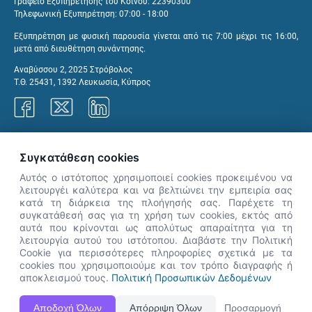
Γραφείο Εξυπηρέτησης του Κοινού: 22390300
Τηλεφωνική Εξυπηρέτηση: 07:00 - 18:00
Εξυπηρέτηση με φυσική παρουσία γίνεται από τις 7:00 μέχρι τις 16:00,
μετά από διευθέτηση συνάντησης.
Αναβύσσου 2, 2025 Στρόβολος
Τ.Θ. 25431, 1392 Λευκωσία, Κύπρος
Γραφεία ΑνΑΔ
Συγκατάθεση cookies
Αυτός ο ιστότοπος χρησιμοποιεί cookies προκειμένου να
λειτουργέι καλύτερα και να βελτιώνει την εμπειρία σας
κατά τη διάρκεια της πλοήγησής σας. Παρέχετε τη
×
συγκατάθεσή σας για τη χρήση των cookies, εκτός από
👋 Καλώς ήρθες! Είμαι η Νόησις.
αυτά που κρίνονται ως απολύτως απαραίτητα για τη
Πες μου πώς μπορώ να σε βοηθήσω
λειτουργία αυτού του ιστότοπου. Διαβάστε την Πολιτική
Cookie για περισσότερες πληροφορίες σχετικά με τα
σήμερα.
cookies που χρησιμοποιούμε και τον τρόπο διαγραφής ή
αποκλεισμού τους.
Πολιτική Προσωπικών Δεδομένων
Η Ιστοσελίδα ΑνΑΔ είναι πλήρως συμβατή με τις νεότερες εκδόσεις, Google Chrome, Mozilla Firefox,
Αποδοχή Όλων
Απόρριψη Όλων
Προσαρμογή
Apple Safari καθώς και Internet Explorer.