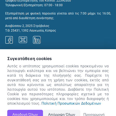
Γραφείο Εξυπηρέτησης του Κοινού: 22390300
Τηλεφωνική Εξυπηρέτηση: 07:00 - 18:00
Εξυπηρέτηση με φυσική παρουσία γίνεται από τις 7:00 μέχρι τις 16:00,
μετά από διευθέτηση συνάντησης.
Αναβύσσου 2, 2025 Στρόβολος
Τ.Θ. 25431, 1392 Λευκωσία, Κύπρος
Γραφεία ΑνΑΔ
Συγκατάθεση cookies
Αυτός ο ιστότοπος χρησιμοποιεί cookies προκειμένου να
λειτουργέι καλύτερα και να βελτιώνει την εμπειρία σας
κατά τη διάρκεια της πλοήγησής σας. Παρέχετε τη
×
συγκατάθεσή σας για τη χρήση των cookies, εκτός από
👋 Καλώς ήρθες! Είμαι η Νόησις.
αυτά που κρίνονται ως απολύτως απαραίτητα για τη
Πες μου πώς μπορώ να σε βοηθήσω
λειτουργία αυτού του ιστότοπου. Διαβάστε την Πολιτική
Cookie για περισσότερες πληροφορίες σχετικά με τα
σήμερα.
cookies που χρησιμοποιούμε και τον τρόπο διαγραφής ή
αποκλεισμού τους.
Πολιτική Προσωπικών Δεδομένων
Η Ιστοσελίδα ΑνΑΔ είναι πλήρως συμβατή με τις νεότερες εκδόσεις, Google Chrome, Mozilla Firefox,
Αποδοχή Όλων
Απόρριψη Όλων
Προσαρμογή
Apple Safari καθώς και Internet Explorer.