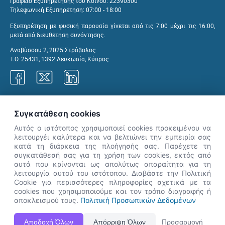
Γραφείο Εξυπηρέτησης του Κοινού: 22390300
Τηλεφωνική Εξυπηρέτηση: 07:00 - 18:00
Εξυπηρέτηση με φυσική παρουσία γίνεται από τις 7:00 μέχρι τις 16:00,
μετά από διευθέτηση συνάντησης.
Αναβύσσου 2, 2025 Στρόβολος
Τ.Θ. 25431, 1392 Λευκωσία, Κύπρος
Γραφεία ΑνΑΔ
Συγκατάθεση cookies
Αυτός ο ιστότοπος χρησιμοποιεί cookies προκειμένου να
λειτουργέι καλύτερα και να βελτιώνει την εμπειρία σας
κατά τη διάρκεια της πλοήγησής σας. Παρέχετε τη
×
συγκατάθεσή σας για τη χρήση των cookies, εκτός από
👋 Καλώς ήρθες! Είμαι η Νόησις.
αυτά που κρίνονται ως απολύτως απαραίτητα για τη
Πες μου πώς μπορώ να σε βοηθήσω
λειτουργία αυτού του ιστότοπου. Διαβάστε την Πολιτική
Cookie για περισσότερες πληροφορίες σχετικά με τα
σήμερα.
cookies που χρησιμοποιούμε και τον τρόπο διαγραφής ή
αποκλεισμού τους.
Πολιτική Προσωπικών Δεδομένων
Η Ιστοσελίδα ΑνΑΔ είναι πλήρως συμβατή με τις νεότερες εκδόσεις, Google Chrome, Mozilla Firefox,
Αποδοχή Όλων
Απόρριψη Όλων
Προσαρμογή
Apple Safari καθώς και Internet Explorer.