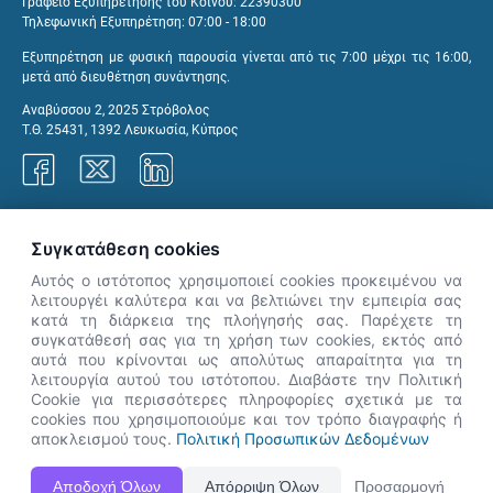
Γραφείο Εξυπηρέτησης του Κοινού: 22390300
Τηλεφωνική Εξυπηρέτηση: 07:00 - 18:00
Εξυπηρέτηση με φυσική παρουσία γίνεται από τις 7:00 μέχρι τις 16:00,
μετά από διευθέτηση συνάντησης.
Αναβύσσου 2, 2025 Στρόβολος
Τ.Θ. 25431, 1392 Λευκωσία, Κύπρος
Γραφεία ΑνΑΔ
Συγκατάθεση cookies
Αυτός ο ιστότοπος χρησιμοποιεί cookies προκειμένου να
λειτουργέι καλύτερα και να βελτιώνει την εμπειρία σας
κατά τη διάρκεια της πλοήγησής σας. Παρέχετε τη
×
συγκατάθεσή σας για τη χρήση των cookies, εκτός από
👋 Καλώς ήρθες! Είμαι η Νόησις.
αυτά που κρίνονται ως απολύτως απαραίτητα για τη
Πες μου πώς μπορώ να σε βοηθήσω
λειτουργία αυτού του ιστότοπου. Διαβάστε την Πολιτική
Cookie για περισσότερες πληροφορίες σχετικά με τα
σήμερα.
cookies που χρησιμοποιούμε και τον τρόπο διαγραφής ή
αποκλεισμού τους.
Πολιτική Προσωπικών Δεδομένων
Η Ιστοσελίδα ΑνΑΔ είναι πλήρως συμβατή με τις νεότερες εκδόσεις, Google Chrome, Mozilla Firefox,
Αποδοχή Όλων
Απόρριψη Όλων
Προσαρμογή
Apple Safari καθώς και Internet Explorer.