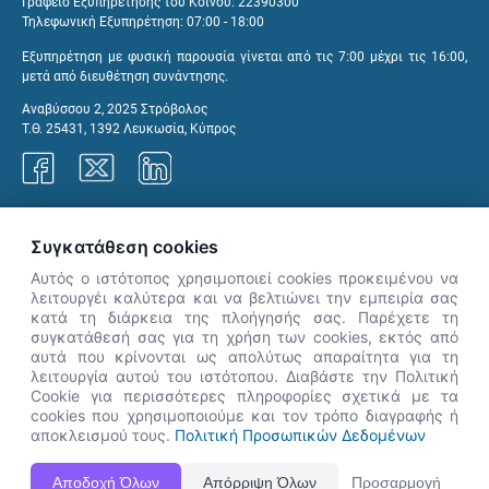
Γραφείο Εξυπηρέτησης του Κοινού: 22390300
Τηλεφωνική Εξυπηρέτηση: 07:00 - 18:00
Εξυπηρέτηση με φυσική παρουσία γίνεται από τις 7:00 μέχρι τις 16:00,
μετά από διευθέτηση συνάντησης.
Αναβύσσου 2, 2025 Στρόβολος
Τ.Θ. 25431, 1392 Λευκωσία, Κύπρος
Γραφεία ΑνΑΔ
Συγκατάθεση cookies
Αυτός ο ιστότοπος χρησιμοποιεί cookies προκειμένου να
λειτουργέι καλύτερα και να βελτιώνει την εμπειρία σας
κατά τη διάρκεια της πλοήγησής σας. Παρέχετε τη
×
συγκατάθεσή σας για τη χρήση των cookies, εκτός από
👋 Καλώς ήρθες! Είμαι η Νόησις.
αυτά που κρίνονται ως απολύτως απαραίτητα για τη
Πες μου πώς μπορώ να σε βοηθήσω
λειτουργία αυτού του ιστότοπου. Διαβάστε την Πολιτική
Cookie για περισσότερες πληροφορίες σχετικά με τα
σήμερα.
cookies που χρησιμοποιούμε και τον τρόπο διαγραφής ή
αποκλεισμού τους.
Πολιτική Προσωπικών Δεδομένων
Η Ιστοσελίδα ΑνΑΔ είναι πλήρως συμβατή με τις νεότερες εκδόσεις, Google Chrome, Mozilla Firefox,
Αποδοχή Όλων
Απόρριψη Όλων
Προσαρμογή
Apple Safari καθώς και Internet Explorer.