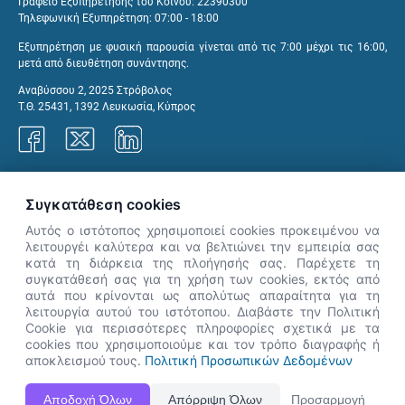
Γραφείο Εξυπηρέτησης του Κοινού: 22390300
Τηλεφωνική Εξυπηρέτηση: 07:00 - 18:00
Εξυπηρέτηση με φυσική παρουσία γίνεται από τις 7:00 μέχρι τις 16:00,
μετά από διευθέτηση συνάντησης.
Αναβύσσου 2, 2025 Στρόβολος
Τ.Θ. 25431, 1392 Λευκωσία, Κύπρος
Γραφεία ΑνΑΔ
Συγκατάθεση cookies
Αυτός ο ιστότοπος χρησιμοποιεί cookies προκειμένου να
λειτουργέι καλύτερα και να βελτιώνει την εμπειρία σας
κατά τη διάρκεια της πλοήγησής σας. Παρέχετε τη
×
συγκατάθεσή σας για τη χρήση των cookies, εκτός από
👋 Καλώς ήρθες! Είμαι η Νόησις.
αυτά που κρίνονται ως απολύτως απαραίτητα για τη
Πες μου πώς μπορώ να σε βοηθήσω
λειτουργία αυτού του ιστότοπου. Διαβάστε την Πολιτική
Cookie για περισσότερες πληροφορίες σχετικά με τα
σήμερα.
cookies που χρησιμοποιούμε και τον τρόπο διαγραφής ή
αποκλεισμού τους.
Πολιτική Προσωπικών Δεδομένων
Η Ιστοσελίδα ΑνΑΔ είναι πλήρως συμβατή με τις νεότερες εκδόσεις, Google Chrome, Mozilla Firefox,
Αποδοχή Όλων
Απόρριψη Όλων
Προσαρμογή
Apple Safari καθώς και Internet Explorer.