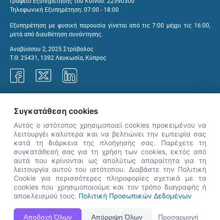
Γραφείο Εξυπηρέτησης του Κοινού: 22390300
Τηλεφωνική Εξυπηρέτηση: 07:00 - 18:00
Εξυπηρέτηση με φυσική παρουσία γίνεται από τις 7:00 μέχρι τις 16:00,
μετά από διευθέτηση συνάντησης.
Αναβύσσου 2, 2025 Στρόβολος
Τ.Θ. 25431, 1392 Λευκωσία, Κύπρος
Γραφεία ΑνΑΔ
Συγκατάθεση cookies
Αυτός ο ιστότοπος χρησιμοποιεί cookies προκειμένου να
λειτουργέι καλύτερα και να βελτιώνει την εμπειρία σας
κατά τη διάρκεια της πλοήγησής σας. Παρέχετε τη
×
συγκατάθεσή σας για τη χρήση των cookies, εκτός από
👋 Καλώς ήρθες! Είμαι η Νόησις.
αυτά που κρίνονται ως απολύτως απαραίτητα για τη
Πες μου πώς μπορώ να σε βοηθήσω
λειτουργία αυτού του ιστότοπου. Διαβάστε την Πολιτική
Cookie για περισσότερες πληροφορίες σχετικά με τα
σήμερα.
cookies που χρησιμοποιούμε και τον τρόπο διαγραφής ή
αποκλεισμού τους.
Πολιτική Προσωπικών Δεδομένων
Η Ιστοσελίδα ΑνΑΔ είναι πλήρως συμβατή με τις νεότερες εκδόσεις, Google Chrome, Mozilla Firefox,
Αποδοχή Όλων
Απόρριψη Όλων
Προσαρμογή
Apple Safari καθώς και Internet Explorer.