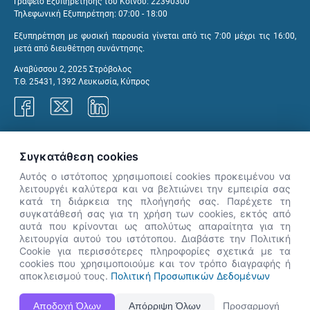
Γραφείο Εξυπηρέτησης του Κοινού: 22390300
Τηλεφωνική Εξυπηρέτηση: 07:00 - 18:00
Εξυπηρέτηση με φυσική παρουσία γίνεται από τις 7:00 μέχρι τις 16:00,
μετά από διευθέτηση συνάντησης.
Αναβύσσου 2, 2025 Στρόβολος
Τ.Θ. 25431, 1392 Λευκωσία, Κύπρος
Γραφεία ΑνΑΔ
Συγκατάθεση cookies
Αυτός ο ιστότοπος χρησιμοποιεί cookies προκειμένου να
λειτουργέι καλύτερα και να βελτιώνει την εμπειρία σας
κατά τη διάρκεια της πλοήγησής σας. Παρέχετε τη
×
συγκατάθεσή σας για τη χρήση των cookies, εκτός από
👋 Καλώς ήρθες! Είμαι η Νόησις.
αυτά που κρίνονται ως απολύτως απαραίτητα για τη
Πες μου πώς μπορώ να σε βοηθήσω
λειτουργία αυτού του ιστότοπου. Διαβάστε την Πολιτική
Cookie για περισσότερες πληροφορίες σχετικά με τα
σήμερα.
cookies που χρησιμοποιούμε και τον τρόπο διαγραφής ή
αποκλεισμού τους.
Πολιτική Προσωπικών Δεδομένων
Η Ιστοσελίδα ΑνΑΔ είναι πλήρως συμβατή με τις νεότερες εκδόσεις, Google Chrome, Mozilla Firefox,
Αποδοχή Όλων
Απόρριψη Όλων
Προσαρμογή
Apple Safari καθώς και Internet Explorer.