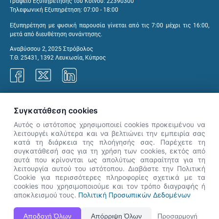
Γραφείο Εξυπηρέτησης του Κοινού: 22390300
Τηλεφωνική Εξυπηρέτηση: 07:00 - 18:00
Εξυπηρέτηση με φυσική παρουσία γίνεται από τις 7:00 μέχρι τις 16:00,
μετά από διευθέτηση συνάντησης.
Αναβύσσου 2, 2025 Στρόβολος
Τ.Θ. 25431, 1392 Λευκωσία, Κύπρος
Γραφεία ΑνΑΔ
Συγκατάθεση cookies
Αυτός ο ιστότοπος χρησιμοποιεί cookies προκειμένου να
λειτουργέι καλύτερα και να βελτιώνει την εμπειρία σας
κατά τη διάρκεια της πλοήγησής σας. Παρέχετε τη
×
συγκατάθεσή σας για τη χρήση των cookies, εκτός από
👋 Καλώς ήρθες! Είμαι η Νόησις.
αυτά που κρίνονται ως απολύτως απαραίτητα για τη
Πες μου πώς μπορώ να σε βοηθήσω
λειτουργία αυτού του ιστότοπου. Διαβάστε την Πολιτική
Cookie για περισσότερες πληροφορίες σχετικά με τα
σήμερα.
cookies που χρησιμοποιούμε και τον τρόπο διαγραφής ή
αποκλεισμού τους.
Πολιτική Προσωπικών Δεδομένων
Η Ιστοσελίδα ΑνΑΔ είναι πλήρως συμβατή με τις νεότερες εκδόσεις, Google Chrome, Mozilla Firefox,
Αποδοχή Όλων
Απόρριψη Όλων
Προσαρμογή
Apple Safari καθώς και Internet Explorer.