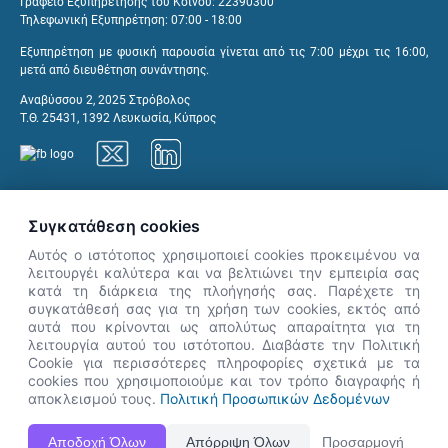
Γραφείο Εξυπηρέτησης του Κοινού: 22390300
Τηλεφωνική Εξυπηρέτηση: 07:00 - 18:00
Εξυπηρέτηση με φυσική παρουσία γίνεται από τις 7:00 μέχρι τις 16:00,
μετά από διευθέτηση συνάντησης.
Αναβύσσου 2, 2025 Στρόβολος
Τ.Θ. 25431, 1392 Λευκωσία, Κύπρος
Γραφεία ΑνΑΔ
Συγκατάθεση cookies
Αυτός ο ιστότοπος χρησιμοποιεί cookies προκειμένου να
λειτουργέι καλύτερα και να βελτιώνει την εμπειρία σας
κατά τη διάρκεια της πλοήγησής σας. Παρέχετε τη
×
συγκατάθεσή σας για τη χρήση των cookies, εκτός από
👋 Καλώς ήρθες! Είμαι η Νόησις.
αυτά που κρίνονται ως απολύτως απαραίτητα για τη
Πες μου πώς μπορώ να σε βοηθήσω
λειτουργία αυτού του ιστότοπου. Διαβάστε την Πολιτική
Cookie για περισσότερες πληροφορίες σχετικά με τα
σήμερα.
cookies που χρησιμοποιούμε και τον τρόπο διαγραφής ή
αποκλεισμού τους.
Πολιτική Προσωπικών Δεδομένων
Η Ιστοσελίδα ΑνΑΔ είναι πλήρως συμβατή με τις νεότερες εκδόσεις, Google Chrome, Mozilla Firefox,
Αποδοχή Όλων
Απόρριψη Όλων
Προσαρμογή
Apple Safari καθώς και Internet Explorer.