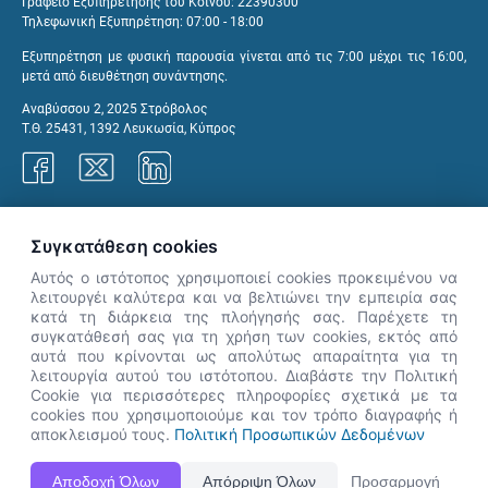
Γραφείο Εξυπηρέτησης του Κοινού: 22390300
Τηλεφωνική Εξυπηρέτηση: 07:00 - 18:00
Εξυπηρέτηση με φυσική παρουσία γίνεται από τις 7:00 μέχρι τις 16:00,
μετά από διευθέτηση συνάντησης.
Αναβύσσου 2, 2025 Στρόβολος
Τ.Θ. 25431, 1392 Λευκωσία, Κύπρος
Γραφεία ΑνΑΔ
Συγκατάθεση cookies
Αυτός ο ιστότοπος χρησιμοποιεί cookies προκειμένου να
λειτουργέι καλύτερα και να βελτιώνει την εμπειρία σας
κατά τη διάρκεια της πλοήγησής σας. Παρέχετε τη
×
συγκατάθεσή σας για τη χρήση των cookies, εκτός από
👋 Καλώς ήρθες! Είμαι η Νόησις.
αυτά που κρίνονται ως απολύτως απαραίτητα για τη
Πες μου πώς μπορώ να σε βοηθήσω
λειτουργία αυτού του ιστότοπου. Διαβάστε την Πολιτική
Cookie για περισσότερες πληροφορίες σχετικά με τα
σήμερα.
cookies που χρησιμοποιούμε και τον τρόπο διαγραφής ή
αποκλεισμού τους.
Πολιτική Προσωπικών Δεδομένων
Η Ιστοσελίδα ΑνΑΔ είναι πλήρως συμβατή με τις νεότερες εκδόσεις, Google Chrome, Mozilla Firefox,
Αποδοχή Όλων
Απόρριψη Όλων
Προσαρμογή
Apple Safari καθώς και Internet Explorer.