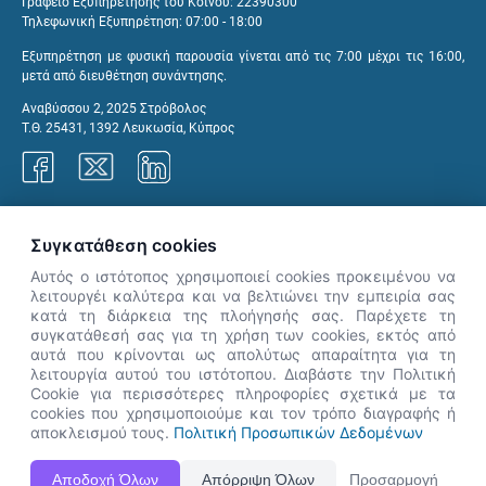
Γραφείο Εξυπηρέτησης του Κοινού: 22390300
Τηλεφωνική Εξυπηρέτηση: 07:00 - 18:00
Εξυπηρέτηση με φυσική παρουσία γίνεται από τις 7:00 μέχρι τις 16:00,
μετά από διευθέτηση συνάντησης.
Αναβύσσου 2, 2025 Στρόβολος
Τ.Θ. 25431, 1392 Λευκωσία, Κύπρος
Γραφεία ΑνΑΔ
Συγκατάθεση cookies
Αυτός ο ιστότοπος χρησιμοποιεί cookies προκειμένου να
λειτουργέι καλύτερα και να βελτιώνει την εμπειρία σας
κατά τη διάρκεια της πλοήγησής σας. Παρέχετε τη
×
συγκατάθεσή σας για τη χρήση των cookies, εκτός από
👋 Καλώς ήρθες! Είμαι η Νόησις.
αυτά που κρίνονται ως απολύτως απαραίτητα για τη
Πες μου πώς μπορώ να σε βοηθήσω
λειτουργία αυτού του ιστότοπου. Διαβάστε την Πολιτική
Cookie για περισσότερες πληροφορίες σχετικά με τα
σήμερα.
cookies που χρησιμοποιούμε και τον τρόπο διαγραφής ή
αποκλεισμού τους.
Πολιτική Προσωπικών Δεδομένων
Η Ιστοσελίδα ΑνΑΔ είναι πλήρως συμβατή με τις νεότερες εκδόσεις, Google Chrome, Mozilla Firefox,
Αποδοχή Όλων
Απόρριψη Όλων
Προσαρμογή
Apple Safari καθώς και Internet Explorer.