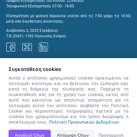
Γραφείο Εξυπηρέτησης του Κοινού: 22390300
Τηλεφωνική Εξυπηρέτηση: 07:00 - 18:00
Εξυπηρέτηση με φυσική παρουσία γίνεται από τις 7:00 μέχρι τις 16:00,
μετά από διευθέτηση συνάντησης.
Αναβύσσου 2, 2025 Στρόβολος
Τ.Θ. 25431, 1392 Λευκωσία, Κύπρος
Γραφεία ΑνΑΔ
Συγκατάθεση cookies
Αυτός ο ιστότοπος χρησιμοποιεί cookies προκειμένου να
λειτουργέι καλύτερα και να βελτιώνει την εμπειρία σας
κατά τη διάρκεια της πλοήγησής σας. Παρέχετε τη
×
συγκατάθεσή σας για τη χρήση των cookies, εκτός από
👋 Καλώς ήρθες! Είμαι η Νόησις.
αυτά που κρίνονται ως απολύτως απαραίτητα για τη
Πες μου πώς μπορώ να σε βοηθήσω
λειτουργία αυτού του ιστότοπου. Διαβάστε την Πολιτική
Cookie για περισσότερες πληροφορίες σχετικά με τα
σήμερα.
cookies που χρησιμοποιούμε και τον τρόπο διαγραφής ή
αποκλεισμού τους.
Πολιτική Προσωπικών Δεδομένων
Η Ιστοσελίδα ΑνΑΔ είναι πλήρως συμβατή με τις νεότερες εκδόσεις, Google Chrome, Mozilla Firefox,
Αποδοχή Όλων
Απόρριψη Όλων
Προσαρμογή
Apple Safari καθώς και Internet Explorer.