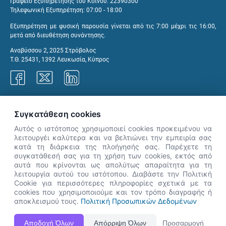
Γραφείο Εξυπηρέτησης του Κοινού: 22390300
Τηλεφωνική Εξυπηρέτηση: 07:00 - 18:00
Εξυπηρέτηση με φυσική παρουσία γίνεται από τις 7:00 μέχρι τις 16:00,
μετά από διευθέτηση συνάντησης.
Αναβύσσου 2, 2025 Στρόβολος
Τ.Θ. 25431, 1392 Λευκωσία, Κύπρος
Γραφεία ΑνΑΔ
Συγκατάθεση cookies
Αυτός ο ιστότοπος χρησιμοποιεί cookies προκειμένου να
λειτουργέι καλύτερα και να βελτιώνει την εμπειρία σας
κατά τη διάρκεια της πλοήγησής σας. Παρέχετε τη
×
συγκατάθεσή σας για τη χρήση των cookies, εκτός από
👋 Καλώς ήρθες! Είμαι η Νόησις.
αυτά που κρίνονται ως απολύτως απαραίτητα για τη
Πες μου πώς μπορώ να σε βοηθήσω
λειτουργία αυτού του ιστότοπου. Διαβάστε την Πολιτική
Cookie για περισσότερες πληροφορίες σχετικά με τα
σήμερα.
cookies που χρησιμοποιούμε και τον τρόπο διαγραφής ή
αποκλεισμού τους.
Πολιτική Προσωπικών Δεδομένων
Η Ιστοσελίδα ΑνΑΔ είναι πλήρως συμβατή με τις νεότερες εκδόσεις, Google Chrome, Mozilla Firefox,
Αποδοχή Όλων
Απόρριψη Όλων
Προσαρμογή
Apple Safari καθώς και Internet Explorer.