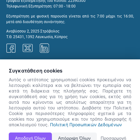
Γραφείο Εξυπηρέτησης του Κοινού: 22390300
Τηλεφωνική Εξυπηρέτηση: 07:00 - 18:00
Εξυπηρέτηση με φυσική παρουσία γίνεται από τις 7:00 μέχρι τις 16:00,
μετά από διευθέτηση συνάντησης.
Αναβύσσου 2, 2025 Στρόβολος
Τ.Θ. 25431, 1392 Λευκωσία, Κύπρος
Γραφεία ΑνΑΔ
Συγκατάθεση cookies
Αυτός ο ιστότοπος χρησιμοποιεί cookies προκειμένου να
λειτουργέι καλύτερα και να βελτιώνει την εμπειρία σας
κατά τη διάρκεια της πλοήγησής σας. Παρέχετε τη
×
συγκατάθεσή σας για τη χρήση των cookies, εκτός από
👋 Καλώς ήρθες! Είμαι η Νόησις.
αυτά που κρίνονται ως απολύτως απαραίτητα για τη
Πες μου πώς μπορώ να σε βοηθήσω
λειτουργία αυτού του ιστότοπου. Διαβάστε την Πολιτική
Cookie για περισσότερες πληροφορίες σχετικά με τα
σήμερα.
cookies που χρησιμοποιούμε και τον τρόπο διαγραφής ή
αποκλεισμού τους.
Πολιτική Προσωπικών Δεδομένων
Η Ιστοσελίδα ΑνΑΔ είναι πλήρως συμβατή με τις νεότερες εκδόσεις, Google Chrome, Mozilla Firefox,
Αποδοχή Όλων
Απόρριψη Όλων
Προσαρμογή
Apple Safari καθώς και Internet Explorer.