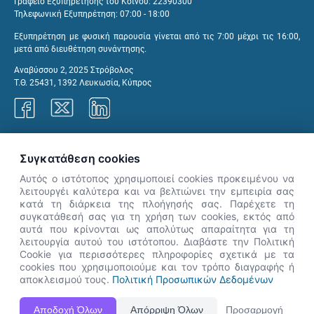
Γραφείο Εξυπηρέτησης του Κοινού: 22390300
Τηλεφωνική Εξυπηρέτηση: 07:00 - 18:00
Εξυπηρέτηση με φυσική παρουσία γίνεται από τις 7:00 μέχρι τις 16:00,
μετά από διευθέτηση συνάντησης.
Αναβύσσου 2, 2025 Στρόβολος
Τ.Θ. 25431, 1392 Λευκωσία, Κύπρος
Γραφεία ΑνΑΔ
Συγκατάθεση cookies
Αυτός ο ιστότοπος χρησιμοποιεί cookies προκειμένου να
λειτουργέι καλύτερα και να βελτιώνει την εμπειρία σας
κατά τη διάρκεια της πλοήγησής σας. Παρέχετε τη
×
συγκατάθεσή σας για τη χρήση των cookies, εκτός από
👋 Καλώς ήρθες! Είμαι η Νόησις.
αυτά που κρίνονται ως απολύτως απαραίτητα για τη
Πες μου πώς μπορώ να σε βοηθήσω
λειτουργία αυτού του ιστότοπου. Διαβάστε την Πολιτική
Cookie για περισσότερες πληροφορίες σχετικά με τα
σήμερα.
cookies που χρησιμοποιούμε και τον τρόπο διαγραφής ή
αποκλεισμού τους.
Πολιτική Προσωπικών Δεδομένων
Η Ιστοσελίδα ΑνΑΔ είναι πλήρως συμβατή με τις νεότερες εκδόσεις, Google Chrome, Mozilla Firefox,
Αποδοχή Όλων
Απόρριψη Όλων
Προσαρμογή
Apple Safari καθώς και Internet Explorer.